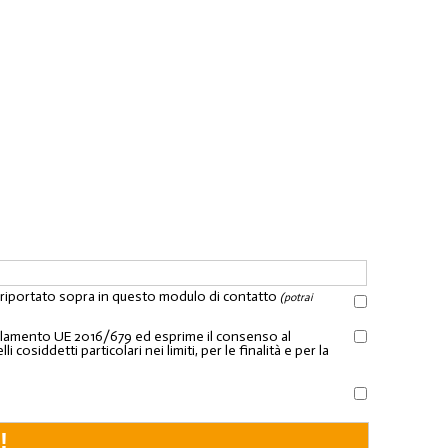
l riportato sopra in questo modulo di contatto
(potrai
Regolamento UE 2016/679 ed esprime il consenso al
osiddetti particolari nei limiti, per le finalità e per la