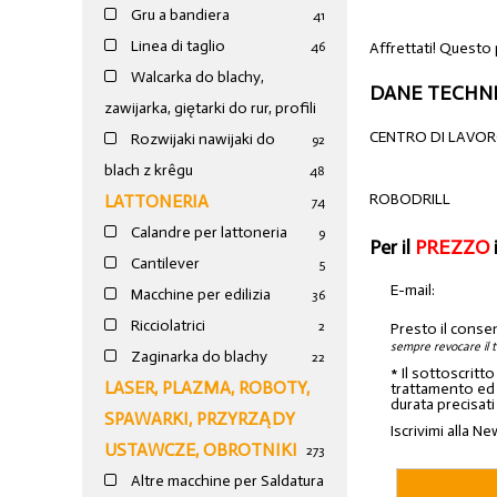
Gru a bandiera
41
Linea di taglio
Affrettati! Questo 
46
Walcarka do blachy,
DANE TECHNI
zawijarka, giętarki do rur, profili
CENTRO DI LAVO
Rozwijaki nawijaki do
92
blach z krêgu
48
ROBODRILL
LATTONERIA
74
Calandre per lattoneria
9
Per il
PREZZO
Cantilever
5
E-mail:
Macchine per edilizia
36
Ricciolatrici
2
Presto il conse
sempre revocare il 
Zaginarka do blachy
22
* Il sottoscritt
LASER, PLAZMA, ROBOTY,
trattamento ed a
durata precisati
SPAWARKI, PRZYRZĄDY
Iscrivimi alla Ne
USTAWCZE, OBROTNIKI
273
Altre macchine per Saldatura