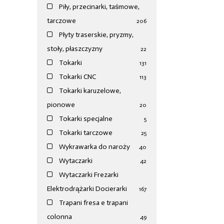
Piły, przecinarki, taśmowe,
tarczowe
206
Płyty traserskie, pryzmy,
stoły, płaszczyzny
22
Tokarki
131
Tokarki CNC
113
Tokarki karuzelowe,
pionowe
20
Tokarki specjalne
5
Tokarki tarczowe
25
Wykrawarka do naroży
40
Wytaczarki
42
Wytaczarki Frezarki
Elektrodrążarki Docierarki
167
Trapani fresa e trapani
colonna
49