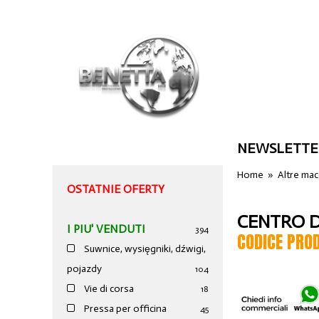
NEWSLETTE
Home
»
Altre ma
OSTATNIE OFERTY
CENTRO D
I PIU' VENDUTI
394
CODICE PRO
Suwnice, wysięgniki, dźwigi,
pojazdy
104
Vie di corsa
18
Pressa per officina
45