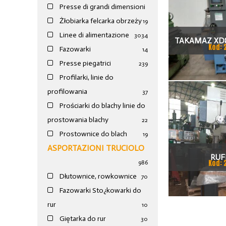
Presse di grandi dimensioni
Żłobiarka felcarka obrzeży
19
Linee di alimentazione
30
34
TAKAMAZ XD8
Kod: 
Fazowarki
14
TOKAR
Presse piegatrici
239
Profilarki, linie do
profilowania
37
Prościarki do blachy linie do
prostowania blachy
22
Prostownice do blach
19
ASPORTAZIONI TRUCIOLO
RUF
Kod: 
986
Dłutownice, rowkownice
70
Fazowarki Sto¿kowarki do
rur
10
Giętarka do rur
30