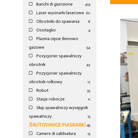
Banchi di giunzione
4
19
Laser wycinarki laserowe
60
Obrotniki do spawania
8
Ossitaglio
4
Plazma cięcie tlenowo
gazowe
54
Pozycjoner spawalniczy
obrotnik
43
Pozycjoner spawalniczy
obrotnik rolkowy
17
Robot
35
Stacje robocze
11
Słup spawalniczy wysięgnik
spawalniczy
15
ŚRUTOWNICE PIASKARKI
45
Camere di sabbiatura
15