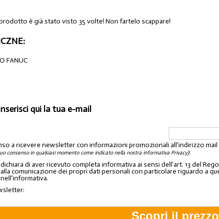
prodotto è già stato visto 35 volte! Non fartelo scappare!
CZNE:
RO FANUC
inserisci qui la tua e-mail
nso a ricevere newsletter con informazioni promozionali all'indirizzo mai
:
tuo consenso in qualsiasi momento come indicato nella nostra informativa Privacy)
o dichiara di aver ricevuto completa informativa ai sensi dell'art. 13 del 
lla comunicazione dei propri dati personali con particolare riguardo a quelli c
 nell'informativa.
wsletter: