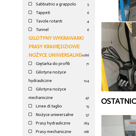
Sabbiatrici a grappolo
5
Tappeti
6
Tavole rotanti
4
Tunnel
6
GILOTYNY WYKRAWARKI
PRASY KRAWĘDZIOWE
NOŻYCE UNIWERSALNE
1086
Giętarka do profili
71
Gilotyna nożyce
hydrauliczne
124
Gilotyna nożyce
mechaniczne
47
OSTATNI
Linee di taglio
15
Nożyce uniwersalne
57
Prasy hydrauliczne
189
Prasy mechaniczne
168