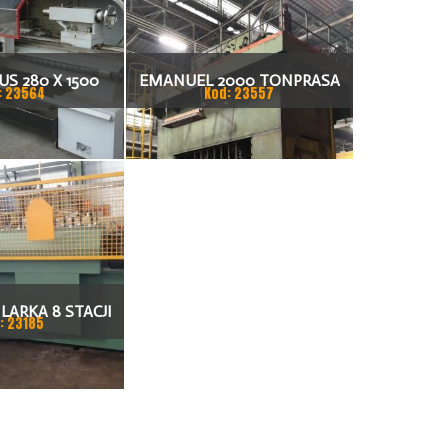
S 280 X 1500
EMANUEL 2000 TONPRASA
: 23564
Kod: 23557
KARKA
HYDRAULICZNA 3200 X 2000
LARKA 8 STACJI
: 23185