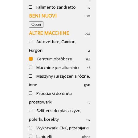
Fallimento sandretto
17
BENI NUOVI
80
ALTRE MACCHINE
994
Autovetture, Camion,
Furgoni
4
Centrum obróbcze
114
Macchine per alluminio
16
Maszyny i urządzenia różne,
inne
508
Prościarki do drutu
prostowarki
19
Szlifierki do płaszczyzn,
polerki, korekty
117
Wykrawarki CNC, przebijarki
Lapidelli
36
105