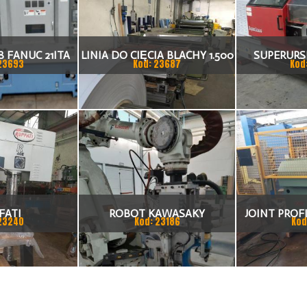
 FANUC 21ITA
LINIA DO CIĘCIA BLACHY 1.500
SUPERURSU
23693
Kod: 23687
Kod
KA CNC
X 1,5 (2,5) MM
TO
FATI
ROBOT KAWASAKY
JOINT PROFI
23240
Kod: 23186
Kod