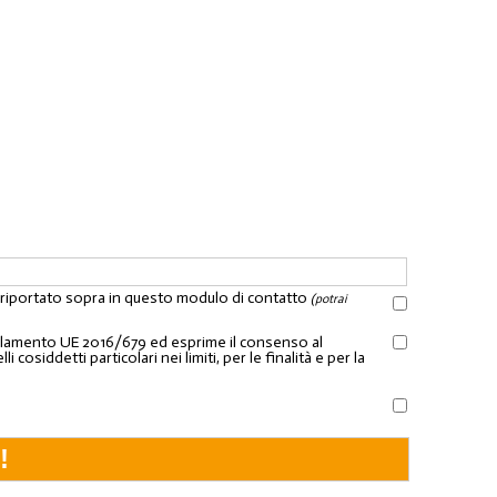
l riportato sopra in questo modulo di contatto
(potrai
Regolamento UE 2016/679 ed esprime il consenso al
osiddetti particolari nei limiti, per le finalità e per la