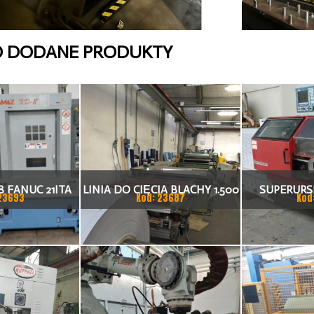
O DODANE PRODUKTY
 FANUC 21ITA
LINIA DO CIĘCIA BLACHY 1.500
SUPERURSU
23693
Kod: 23687
Kod
KA CNC
X 1,5 (2,5) MM
TO