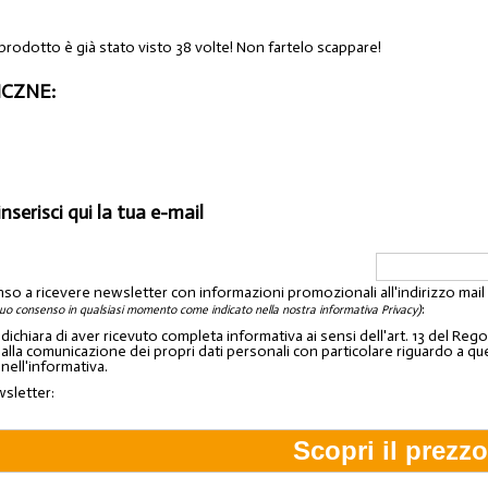
 prodotto è già stato visto 38 volte! Non fartelo scappare!
CZNE:
inserisci qui la tua e-mail
nso a ricevere newsletter con informazioni promozionali all'indirizzo mai
:
tuo consenso in qualsiasi momento come indicato nella nostra informativa Privacy)
o dichiara di aver ricevuto completa informativa ai sensi dell'art. 13 del 
lla comunicazione dei propri dati personali con particolare riguardo a quelli c
 nell'informativa.
wsletter: