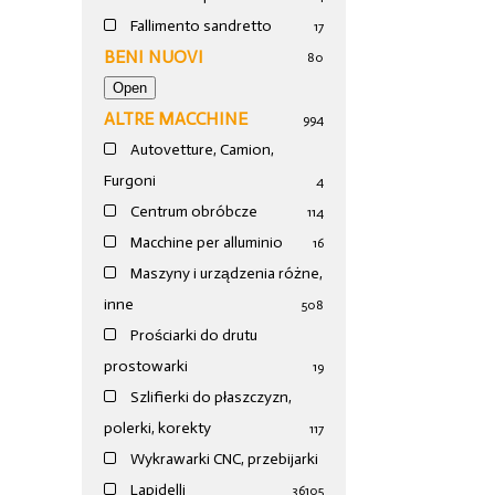
Fallimento sandretto
17
BENI NUOVI
80
ALTRE MACCHINE
994
Autovetture, Camion,
Furgoni
4
Centrum obróbcze
114
Macchine per alluminio
16
Maszyny i urządzenia różne,
inne
508
Prościarki do drutu
prostowarki
19
Szlifierki do płaszczyzn,
polerki, korekty
117
Wykrawarki CNC, przebijarki
Lapidelli
36
105