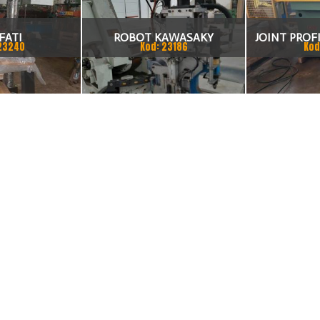
FATI
ROBOT KAWASAKY
JOINT PROFI
23240
Kod: 23186
Kod