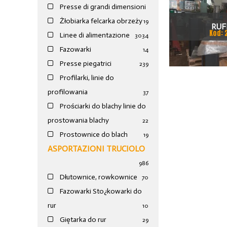
Presse di grandi dimensioni
Żłobiarka felcarka obrzeży
19
RUF
Kod: 
Linee di alimentazione
30
34
Fazowarki
14
Presse piegatrici
239
Profilarki, linie do
profilowania
37
Prościarki do blachy linie do
prostowania blachy
22
Prostownice do blach
19
ASPORTAZIONI TRUCIOLO
986
Dłutownice, rowkownice
70
Fazowarki Sto¿kowarki do
rur
10
Giętarka do rur
29