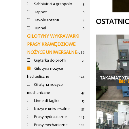
Sabbiatrici a grappolo
5
Tappeti
6
OSTATNI
Tavole rotanti
4
Tunnel
6
GILOTYNY WYKRAWARKI
PRASY KRAWĘDZIOWE
NOŻYCE UNIWERSALNE
1086
Giętarka do profili
71
Gilotyna nożyce
hydrauliczne
124
TAKAMAZ XD8
Kod: 
Gilotyna nożyce
TOKAR
mechaniczne
47
Linee di taglio
15
Nożyce uniwersalne
57
Prasy hydrauliczne
189
Prasy mechaniczne
168