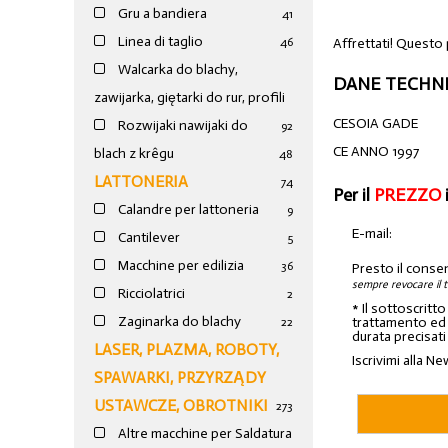
Gru a bandiera
41
Linea di taglio
Affrettati! Questo
46
Walcarka do blachy,
DANE TECHNI
zawijarka, giętarki do rur, profili
CESOIA GADE
Rozwijaki nawijaki do
92
CE ANNO 1997
blach z krêgu
48
LATTONERIA
74
Per il
PREZZO
Calandre per lattoneria
9
E-mail:
Cantilever
5
Macchine per edilizia
36
Presto il conse
sempre revocare il 
Ricciolatrici
2
* Il sottoscritt
Zaginarka do blachy
trattamento ed a
22
durata precisati
LASER, PLAZMA, ROBOTY,
Iscrivimi alla Ne
SPAWARKI, PRZYRZĄDY
USTAWCZE, OBROTNIKI
273
Altre macchine per Saldatura