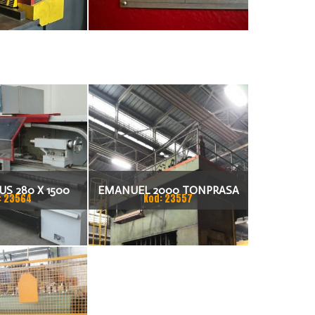
S 280 X 1500
EMANUEL 2000 TONPRASA
: 23564
Kod: 23557
KARKA
HYDRAULICZNA 3200 X 2000