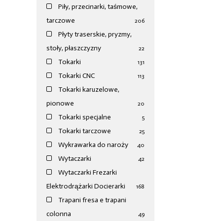
Piły, przecinarki, taśmowe,
tarczowe
206
Płyty traserskie, pryzmy,
stoły, płaszczyzny
22
Tokarki
131
Tokarki CNC
113
Tokarki karuzelowe,
pionowe
20
Tokarki specjalne
5
Tokarki tarczowe
25
Wykrawarka do naroży
40
Wytaczarki
42
Wytaczarki Frezarki
Elektrodrążarki Docierarki
168
Trapani fresa e trapani
colonna
49