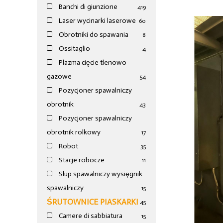
Banchi di giunzione
4
19
Laser wycinarki laserowe
60
Obrotniki do spawania
8
Ossitaglio
4
Plazma cięcie tlenowo
gazowe
54
Pozycjoner spawalniczy
obrotnik
43
Pozycjoner spawalniczy
obrotnik rolkowy
17
Robot
35
Stacje robocze
11
Słup spawalniczy wysięgnik
spawalniczy
15
ŚRUTOWNICE PIASKARKI
45
Camere di sabbiatura
15