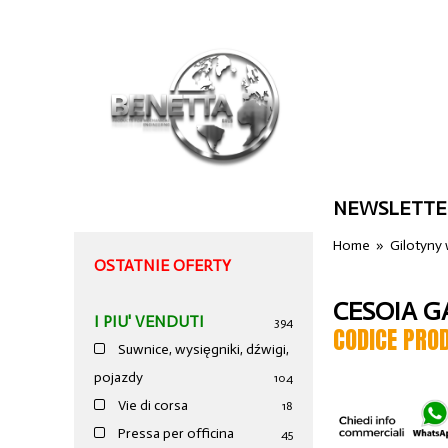
NEWSLETTE
Home
»
Gilotyny
OSTATNIE OFERTY
CESOIA G
I PIU' VENDUTI
394
CODICE PRO
Suwnice, wysięgniki, dźwigi,
pojazdy
104
Vie di corsa
18
Pressa per officina
45