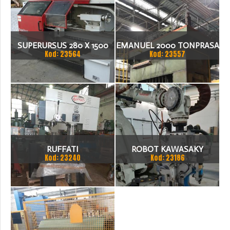
SUPERURSUS 280 X 1500
EMANUEL 2000 TONPRASA
Kod: 23564
Kod: 23557
TOKARKA
HYDRAULICZNA 3200 X
2000
RUFFATI
ROBOT KAWASAKY
Kod: 23240
Kod: 23186