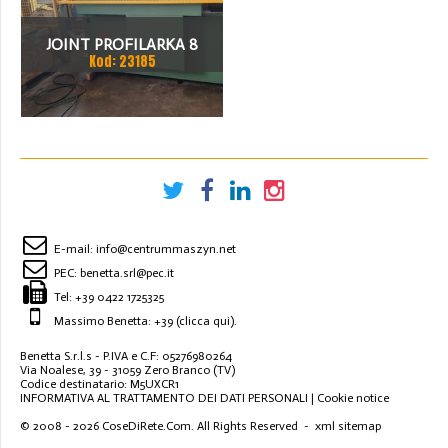
JOINT PROFILARKA 8
Kod: 23185
STACJI
E-mail:
info@centrummaszyn.net
PEC:
benetta.srl@pec.it
Tel:
+39 0422 1725325
Massimo Benetta: +39
(clicca qui)
.
Benetta S.r.l.s - P.IVA e C.F: 05276980264
Via Noalese, 39 - 31059 Zero Branco (TV)
Codice destinatario: M5UXCR1
INFORMATIVA AL TRATTAMENTO DEI DATI PERSONALI
|
Cookie notice
© 2008 - 2026
CoseDiRete.Com
. All Rights Reserved -
xml sitemap