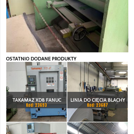
OSTATNIO DODANE PRODUKTY
TAKAMAZ XD8 FANUC
LINIA DO CIĘCIA BLACHY
Kod: 23693
Kod: 23687
21ITA TOKARKA CNC
1.500 X 1,5 (2,5) MM