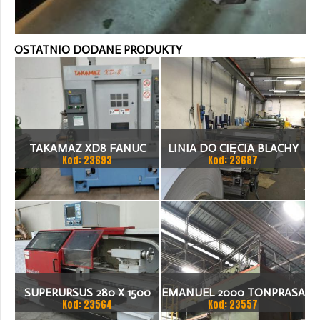
OSTATNIO DODANE PRODUKTY
TAKAMAZ XD8 FANUC
LINIA DO CIĘCIA BLACHY
Kod: 23693
Kod: 23687
21ITA TOKARKA CNC
1.500 X 1,5 (2,5) MM
SUPERURSUS 280 X 1500
EMANUEL 2000 TONPRASA
Kod: 23564
Kod: 23557
TOKARKA
HYDRAULICZNA 3200 X