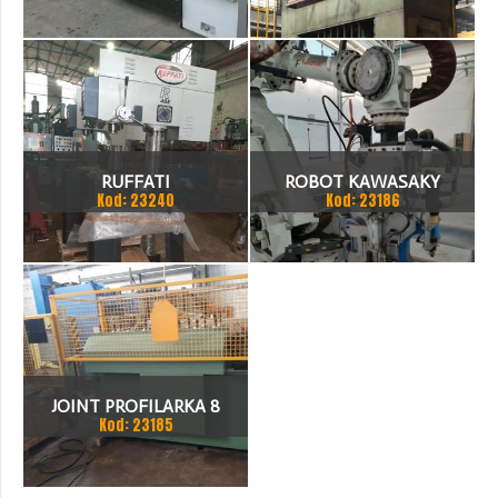
2000
RUFFATI
ROBOT KAWASAKY
Kod: 23240
Kod: 23186
JOINT PROFILARKA 8
Kod: 23185
STACJI