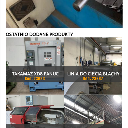
OSTATNIO DODANE PRODUKTY
TAKAMAZ XD8 FANUC
LINIA DO CIĘCIA BLACHY
Kod: 23693
Kod: 23687
21ITA TOKARKA CNC
1.500 X 1,5 (2,5) MM