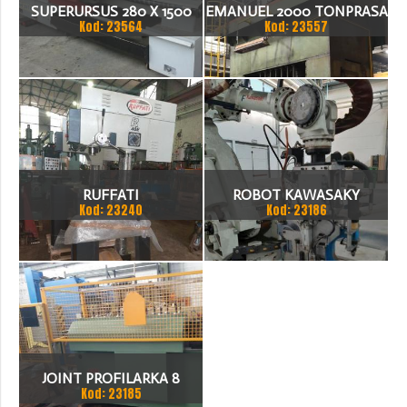
SUPERURSUS 280 X 1500
EMANUEL 2000 TONPRASA
Kod: 23564
Kod: 23557
TOKARKA
HYDRAULICZNA 3200 X
2000
RUFFATI
ROBOT KAWASAKY
Kod: 23240
Kod: 23186
JOINT PROFILARKA 8
Kod: 23185