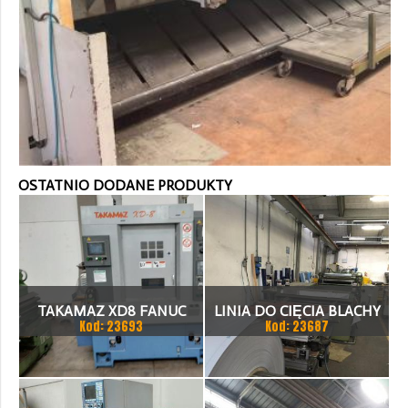
OSTATNIO DODANE PRODUKTY
TAKAMAZ XD8 FANUC
LINIA DO CIĘCIA BLACHY
Kod: 23693
Kod: 23687
21ITA TOKARKA CNC
1.500 X 1,5 (2,5) MM