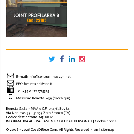
JOINT PROFILARKA 8
Kod: 23185
STACJI
E-mail:
info@centrummaszyn.net
PEC:
benetta.srl@pec.it
Tel:
+39 0422 1725325
Massimo Benetta: +39
(clicca qui)
.
Benetta S.r.l.s - P.IVA e C.F: 05276980264
Via Noalese, 39 - 31059 Zero Branco (TV)
Codice destinatario: M5UXCR1
INFORMATIVA AL TRATTAMENTO DEI DATI PERSONALI
|
Cookie notice
© 2008 - 2026
CoseDiRete.Com
. All Rights Reserved -
xml sitemap