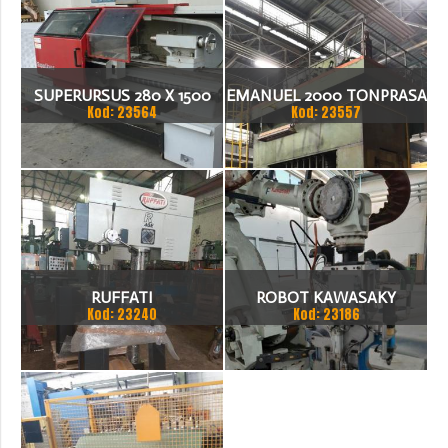
SUPERURSUS 280 X 1500
EMANUEL 2000 TONPRASA
Kod: 23564
Kod: 23557
TOKARKA
HYDRAULICZNA 3200 X
2000
RUFFATI
ROBOT KAWASAKY
Kod: 23240
Kod: 23186