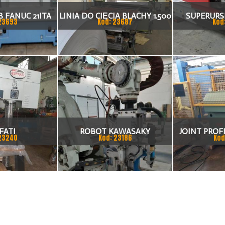
 FANUC 21ITA
LINIA DO CIĘCIA BLACHY 1.500
SUPERURSU
23693
Kod: 23687
Kod
KA CNC
X 1,5 (2,5) MM
TO
FATI
ROBOT KAWASAKY
JOINT PROFI
23240
Kod: 23186
Kod