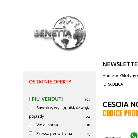
NEWSLETTE
Home
»
Gilotyny
OSTATNIE OFERTY
IDRAULICA
I PIU' VENDUTI
394
CESOIA N
Suwnice, wysięgniki, dźwigi,
CODICE PRO
pojazdy
104
Vie di corsa
18
Pressa per officina
45