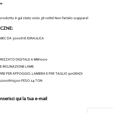
 prodotto è già stato visto 38 volte! Non fartelo scappare!
CZNE:
MEC DA 3000X16 IDRAULICA
RIZZATO DIGITALE A MM1000
E INCLINAZIONE LAME
RRE PER APPOGGIO, LAMIERA E PER TAGLIO 90GRADI
2200XH2500 PESO 24 TON
inserisci qui la tua e-mail