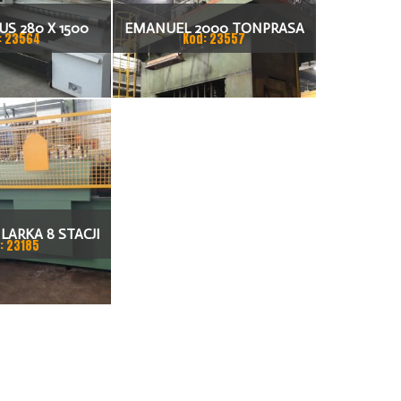
S 280 X 1500
EMANUEL 2000 TONPRASA
: 23564
Kod: 23557
KARKA
HYDRAULICZNA 3200 X 2000
LARKA 8 STACJI
: 23185