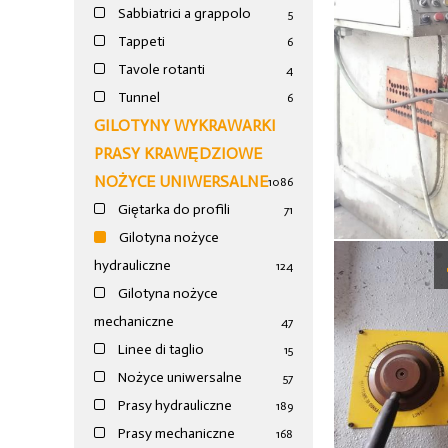
Sabbiatrici a grappolo
5
Tappeti
6
Tavole rotanti
4
Tunnel
6
GILOTYNY WYKRAWARKI
PRASY KRAWĘDZIOWE
NOŻYCE UNIWERSALNE
1086
Giętarka do profili
71
Gilotyna nożyce
hydrauliczne
124
Gilotyna nożyce
mechaniczne
47
Linee di taglio
15
Nożyce uniwersalne
57
Prasy hydrauliczne
189
Prasy mechaniczne
168