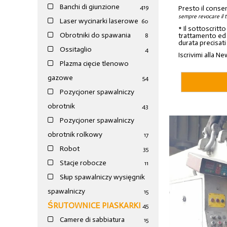
Banchi di giunzione
4
19
Presto il conse
sempre revocare il 
Laser wycinarki laserowe
60
* Il sottoscritt
Obrotniki do spawania
trattamento ed a
8
durata precisati
Ossitaglio
4
Iscrivimi alla Ne
Plazma cięcie tlenowo
gazowe
54
Pozycjoner spawalniczy
obrotnik
43
Pozycjoner spawalniczy
obrotnik rolkowy
17
Robot
35
Stacje robocze
11
Słup spawalniczy wysięgnik
spawalniczy
15
ŚRUTOWNICE PIASKARKI
45
Camere di sabbiatura
15