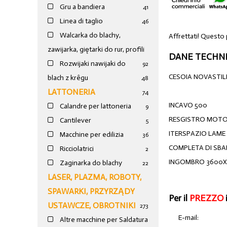
Gru a bandiera
41
Linea di taglio
46
Walcarka do blachy,
Affrettati! Questo
zawijarka, giętarki do rur, profili
DANE TECHNI
Rozwijaki nawijaki do
92
CESOIA NOVASTIL
blach z krêgu
48
LATTONERIA
74
INCAVO 500
Calandre per lattoneria
9
RESGISTRO MOTO
Cantilever
5
ITERSPAZIO LAME 
Macchine per edilizia
36
COMPLETA DI SBA
Ricciolatrici
2
INGOMBRO 3600X
Zaginarka do blachy
22
LASER, PLAZMA, ROBOTY,
SPAWARKI, PRZYRZĄDY
Per il
PREZZO
USTAWCZE, OBROTNIKI
273
E-mail:
Altre macchine per Saldatura