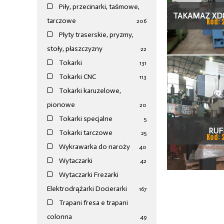
Piły, przecinarki, taśmowe,
TAKAMAZ XD8
tarczowe
Kod: 
206
TOKAR
Płyty traserskie, pryzmy,
stoły, płaszczyzny
22
Tokarki
131
Tokarki CNC
113
Tokarki karuzelowe,
pionowe
20
Tokarki specjalne
5
RUF
Tokarki tarczowe
25
Kod: 
Wykrawarka do naroży
40
Wytaczarki
42
Wytaczarki Frezarki
Elektrodrążarki Docierarki
167
Trapani fresa e trapani
colonna
49