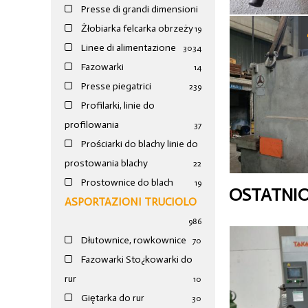
Presse di grandi dimensioni
Żłobiarka felcarka obrzeży
19
Linee di alimentazione
30
34
Fazowarki
14
Presse piegatrici
239
Profilarki, linie do
profilowania
37
Prościarki do blachy linie do
prostowania blachy
22
Prostownice do blach
19
OSTATNI
ASPORTAZIONI TRUCIOLO
986
Dłutownice, rowkownice
70
Fazowarki Sto¿kowarki do
rur
10
Giętarka do rur
30