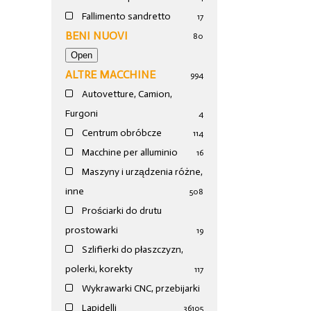
Fallimento sandretto
17
BENI NUOVI
80
ALTRE MACCHINE
994
Autovetture, Camion,
Furgoni
4
Centrum obróbcze
114
Macchine per alluminio
16
Maszyny i urządzenia różne,
inne
508
Prościarki do drutu
prostowarki
19
Szlifierki do płaszczyzn,
polerki, korekty
117
Wykrawarki CNC, przebijarki
Lapidelli
36
105