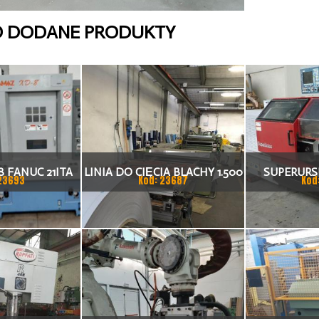
O DODANE PRODUKTY
 FANUC 21ITA
LINIA DO CIĘCIA BLACHY 1.500
SUPERURSU
23693
Kod: 23687
Kod
KA CNC
X 1,5 (2,5) MM
TO