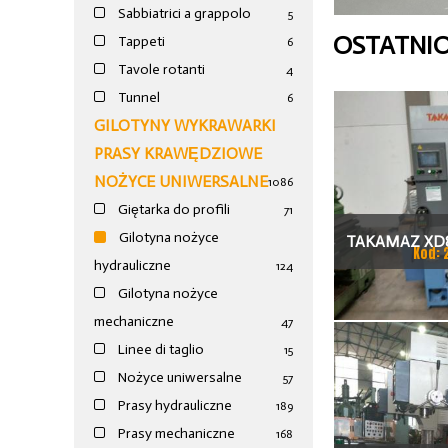
Sabbiatrici a grappolo
5
OSTATNI
Tappeti
6
Tavole rotanti
4
Tunnel
6
GILOTYNY WYKRAWARKI
PRASY KRAWĘDZIOWE
NOŻYCE UNIWERSALNE
1086
Giętarka do profili
71
Gilotyna nożyce
TAKAMAZ XD8
Kod: 
hydrauliczne
124
TOKAR
Gilotyna nożyce
mechaniczne
47
Linee di taglio
15
Nożyce uniwersalne
57
Prasy hydrauliczne
189
Prasy mechaniczne
168