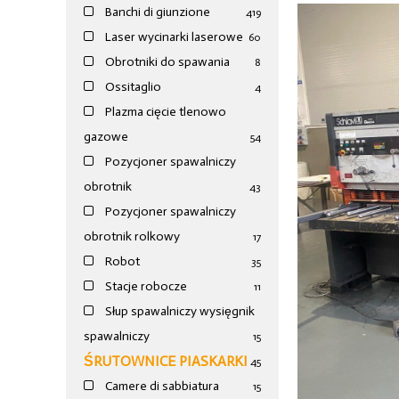
Banchi di giunzione
4
19
Laser wycinarki laserowe
60
Obrotniki do spawania
8
Ossitaglio
4
Plazma cięcie tlenowo
gazowe
54
Pozycjoner spawalniczy
obrotnik
43
Pozycjoner spawalniczy
obrotnik rolkowy
17
Robot
35
Stacje robocze
11
Słup spawalniczy wysięgnik
spawalniczy
15
ŚRUTOWNICE PIASKARKI
45
Camere di sabbiatura
15