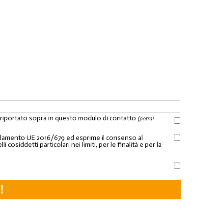
l riportato sopra in questo modulo di contatto
(potrai
Regolamento UE 2016/679 ed esprime il consenso al
osiddetti particolari nei limiti, per le finalità e per la