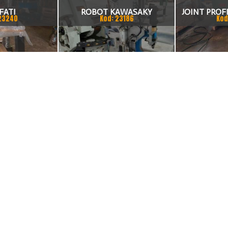
FATI
ROBOT KAWASAKY
JOINT PROFI
23240
Kod: 23186
Kod