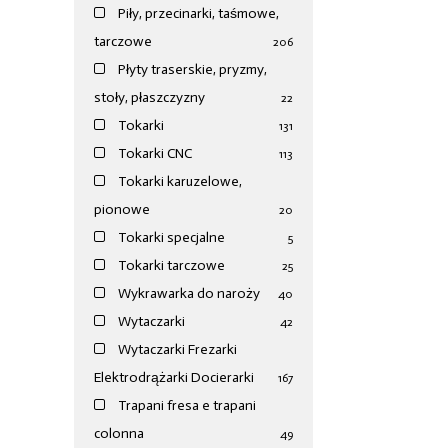
Piły, przecinarki, taśmowe,
tarczowe
206
Płyty traserskie, pryzmy,
stoły, płaszczyzny
22
Tokarki
131
Tokarki CNC
113
Tokarki karuzelowe,
pionowe
20
Tokarki specjalne
5
Tokarki tarczowe
25
Wykrawarka do naroży
40
Wytaczarki
42
Wytaczarki Frezarki
Elektrodrążarki Docierarki
167
Trapani fresa e trapani
colonna
49