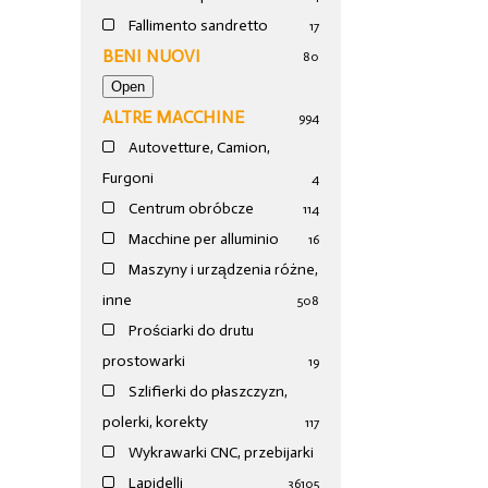
Fallimento sandretto
17
BENI NUOVI
80
ALTRE MACCHINE
994
Autovetture, Camion,
Furgoni
4
Centrum obróbcze
114
Macchine per alluminio
16
Maszyny i urządzenia różne,
inne
508
Prościarki do drutu
prostowarki
19
Szlifierki do płaszczyzn,
polerki, korekty
117
Wykrawarki CNC, przebijarki
Lapidelli
36
105