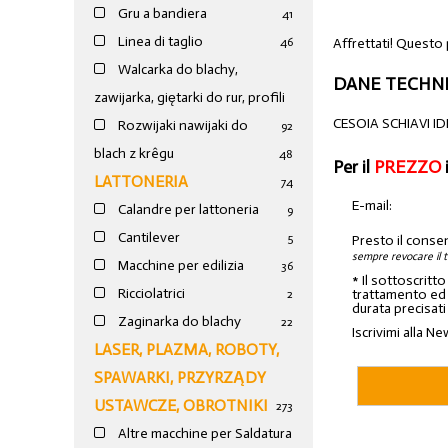
Gru a bandiera
41
Linea di taglio
Affrettati! Questo 
46
Walcarka do blachy,
DANE TECHNI
zawijarka, giętarki do rur, profili
CESOIA SCHIAVI I
Rozwijaki nawijaki do
92
blach z krêgu
48
Per il
PREZZO
LATTONERIA
74
E-mail:
Calandre per lattoneria
9
Cantilever
5
Presto il conse
sempre revocare il 
Macchine per edilizia
36
* Il sottoscritt
Ricciolatrici
trattamento ed a
2
durata precisati
Zaginarka do blachy
22
Iscrivimi alla Ne
LASER, PLAZMA, ROBOTY,
SPAWARKI, PRZYRZĄDY
USTAWCZE, OBROTNIKI
273
Altre macchine per Saldatura