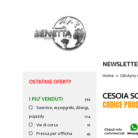
NEWSLETTE
Home
»
Gilotyny
OSTATNIE OFERTY
CESOIA S
I PIU' VENDUTI
394
CODICE PRO
Suwnice, wysięgniki, dźwigi,
pojazdy
104
Vie di corsa
18
Pressa per officina
45