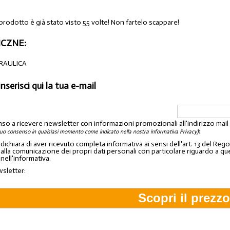
prodotto è già stato visto 55 volte! Non fartelo scappare!
CZNE:
DRAULICA
inserisci qui la tua e-mail
nso a ricevere newsletter con informazioni promozionali all'indirizzo mai
:
tuo consenso in qualsiasi momento come indicato nella nostra informativa Privacy)
o dichiara di aver ricevuto completa informativa ai sensi dell'art. 13 del 
lla comunicazione dei propri dati personali con particolare riguardo a quelli c
 nell'informativa.
wsletter: