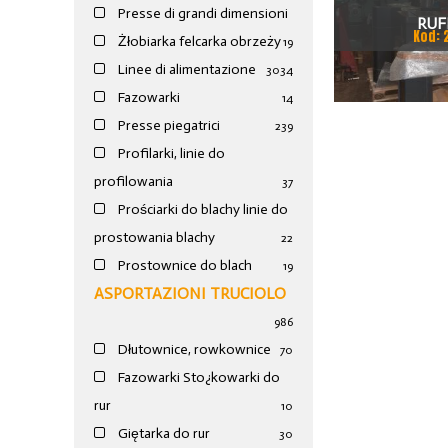
Presse di grandi dimensioni
RUF
Kod: 
Żłobiarka felcarka obrzeży
19
Linee di alimentazione
30
34
Fazowarki
14
Presse piegatrici
239
Profilarki, linie do
profilowania
37
Prościarki do blachy linie do
prostowania blachy
22
Prostownice do blach
19
ASPORTAZIONI TRUCIOLO
986
Dłutownice, rowkownice
70
Fazowarki Sto¿kowarki do
rur
10
Giętarka do rur
30