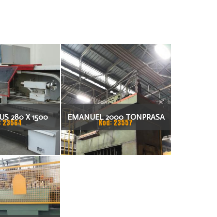
S 280 X 1500
EMANUEL 2000 TONPRASA
: 23564
Kod: 23557
KARKA
HYDRAULICZNA 3200 X 2000