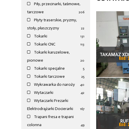
Piły, przecinarki, taśmowe,
tarczowe
206
Płyty traserskie, pryzmy,
stoły, płaszczyzny
22
Tokarki
131
Tokarki CNC
113
Tokarki karuzelowe,
TAKAMAZ XD8
Kod: 
pionowe
20
TOKAR
Tokarki specjalne
5
Tokarki tarczowe
25
Wykrawarka do naroży
40
Wytaczarki
42
Wytaczarki Frezarki
Elektrodrążarki Docierarki
167
Trapani fresa e trapani
RUF
Kod: 
colonna
49