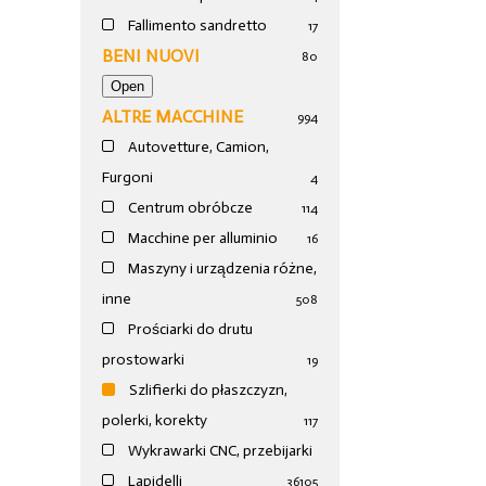
Fallimento sandretto
17
BENI NUOVI
80
ALTRE MACCHINE
994
Autovetture, Camion,
Furgoni
4
Centrum obróbcze
114
Macchine per alluminio
16
Maszyny i urządzenia różne,
inne
508
Prościarki do drutu
prostowarki
19
Szlifierki do płaszczyzn,
polerki, korekty
117
Wykrawarki CNC, przebijarki
Lapidelli
36
105