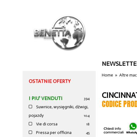
NEWSLETTE
Home
»
Altre ma
OSTATNIE OFERTY
CINCINNAT
I PIU' VENDUTI
394
CODICE PRO
Suwnice, wysięgniki, dźwigi,
pojazdy
104
Vie di corsa
18
Pressa per officina
45