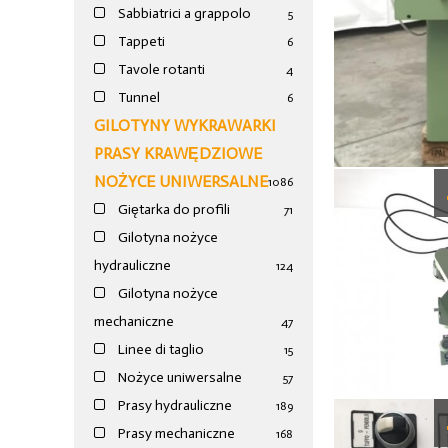
Sabbiatrici a grappolo
5
Tappeti
6
Tavole rotanti
4
Tunnel
6
GILOTYNY WYKRAWARKI
PRASY KRAWĘDZIOWE
NOŻYCE UNIWERSALNE
1086
Giętarka do profili
71
Gilotyna nożyce
hydrauliczne
124
Gilotyna nożyce
mechaniczne
47
Linee di taglio
15
Nożyce uniwersalne
57
Prasy hydrauliczne
189
Prasy mechaniczne
168