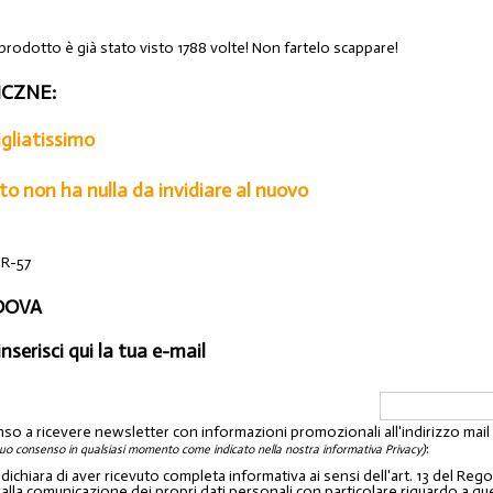
 prodotto è già stato visto 1788 volte! Non fartelo scappare!
CZNE:
gliatissimo
o non ha nulla da invidiare al nuovo
 R-57
ADOVA
inserisci qui la tua e-mail
nso a ricevere newsletter con informazioni promozionali all'indirizzo mai
:
tuo consenso in qualsiasi momento come indicato nella nostra informativa Privacy)
o dichiara di aver ricevuto completa informativa ai sensi dell'art. 13 del 
lla comunicazione dei propri dati personali con particolare riguardo a quelli c