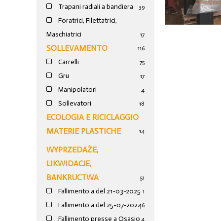
Trapani radiali a bandiera
39
Foratrici, Filettatrici,
Maschiatrici
17
SOLLEVAMENTO
116
Carrelli
75
Gru
17
Manipolatori
4
Sollevatori
18
ECOLOGIA E RICICLAGGIO
MATERIE PLASTICHE
14
WYPRZEDAŻE,
LIKWIDACJE,
BANKRUCTWA
51
Fallimento a del 21-03-2025
1
Fallimento a del 25-07-2024
6
Fallimento presse a Osasio
4