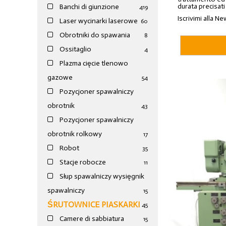
durata precisati
Banchi di giunzione
4
19
Iscrivimi alla Ne
Laser wycinarki laserowe
60
Obrotniki do spawania
8
Ossitaglio
4
Plazma cięcie tlenowo
gazowe
54
Pozycjoner spawalniczy
obrotnik
43
Pozycjoner spawalniczy
obrotnik rolkowy
17
Robot
35
Stacje robocze
11
Słup spawalniczy wysięgnik
spawalniczy
15
ŚRUTOWNICE PIASKARKI
45
Camere di sabbiatura
15