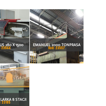
S 280 X 1500
EMANUEL 2000 TONPRASA
: 23564
Kod: 23557
KARKA
HYDRAULICZNA 3200 X 2000
LARKA 8 STACJI
: 23185