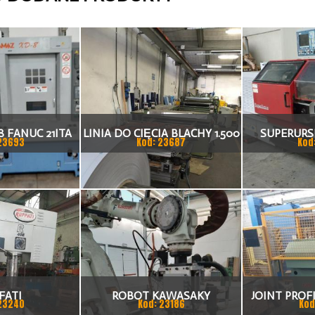
 FANUC 21ITA
LINIA DO CIĘCIA BLACHY 1.500
SUPERURSU
23693
Kod: 23687
Kod
KA CNC
X 1,5 (2,5) MM
TO
FATI
ROBOT KAWASAKY
JOINT PROFI
23240
Kod: 23186
Kod