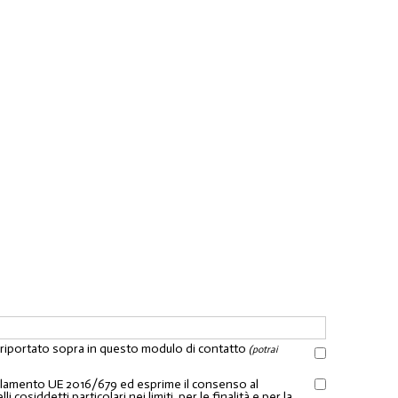
l riportato sopra in questo modulo di contatto
(potrai
Regolamento UE 2016/679 ed esprime il consenso al
osiddetti particolari nei limiti, per le finalità e per la