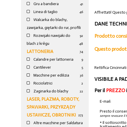
Gru a bandiera
41
Linea di taglio
Affrettati! Questo
46
Walcarka do blachy,
DANE TECHNI
zawijarka, giętarki do rur, profili
Prodotto consi
Rozwijaki nawijaki do
92
blach z krêgu
48
Questo prodott
LATTONERIA
74
Calandre per lattoneria
9
Cantilever
Rettifica Cincinnati
5
Macchine per edilizia
36
VISIBILE A P
Ricciolatrici
2
Per il
PREZZO
Zaginarka do blachy
22
LASER, PLAZMA, ROBOTY,
E-mail:
SPAWARKI, PRZYRZĄDY
Presto il conse
USTAWCZE, OBROTNIKI
273
sempre revocare il 
* Il sottoscritt
Altre macchine per Saldatura
trattamento ed a