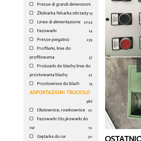
Presse di grandi dimensioni
Żłobiarka felcarka obrzeży
19
Linee di alimentazione
30
34
Fazowarki
14
Presse piegatrici
239
Profilarki, linie do
profilowania
37
Prościarki do blachy linie do
prostowania blachy
22
Prostownice do blach
19
ASPORTAZIONI TRUCIOLO
986
Dłutownice, rowkownice
70
Fazowarki Sto¿kowarki do
rur
10
Giętarka do rur
OSTATNI
30