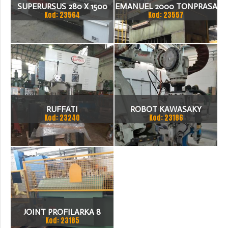
SUPERURSUS 280 X 1500
EMANUEL 2000 TONPRASA
Kod: 23564
Kod: 23557
TOKARKA
HYDRAULICZNA 3200 X
2000
RUFFATI
ROBOT KAWASAKY
Kod: 23240
Kod: 23186
JOINT PROFILARKA 8
Kod: 23185