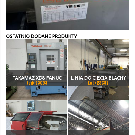
OSTATNIO DODANE PRODUKTY
TAKAMAZ XD8 FANUC
LINIA DO CIĘCIA BLACHY
Kod: 23693
Kod: 23687
21ITA TOKARKA CNC
1.500 X 1,5 (2,5) MM