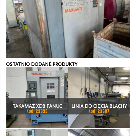
OSTATNIO DODANE PRODUKTY
TAKAMAZ XD8 FANUC
LINIA DO CIĘCIA BLACHY
Kod: 23693
Kod: 23687
21ITA TOKARKA CNC
1.500 X 1,5 (2,5) MM