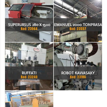
SUPERURSUS 280 X 1500
EMANUEL 2000 TONPRASA
Kod: 23564
Kod: 23557
TOKARKA
HYDRAULICZNA 3200 X
2000
RUFFATI
ROBOT KAWASAKY
Kod: 23240
Kod: 23186