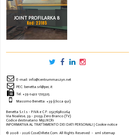
JOINT PROFILARKA 8
Kod: 23185
STACJI
E-mail:
info@centrummaszyn.net
PEC:
benetta.srl@pec.it
Tel:
+39 0422 1725325
Massimo Benetta: +39
(clicca qui)
.
Benetta S.r.l.s - P.IVA e C.F: 05276980264
Via Noalese, 39 - 31059 Zero Branco (TV)
Codice destinatario: M5UXCR1
INFORMATIVA AL TRATTAMENTO DEI DATI PERSONALI
|
Cookie notice
© 2008 - 2026
CoseDiRete.Com
. All Rights Reserved -
xml sitemap