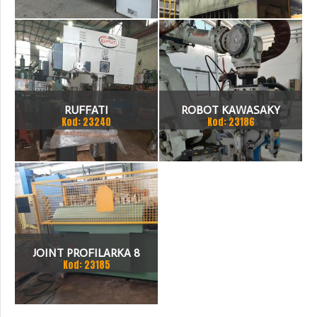
2000
RUFFATI
ROBOT KAWASAKY
Kod: 23240
Kod: 23186
JOINT PROFILARKA 8
Kod: 23185
STACJI