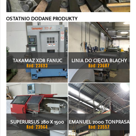
OSTATNIO DODANE PRODUKTY
TAKAMAZ XD8 FANUC
LINIA DO CIĘCIA BLACHY
Kod: 23693
Kod: 23687
21ITA TOKARKA CNC
1.500 X 1,5 (2,5) MM
SUPERURSUS 280 X 1500
EMANUEL 2000 TONPRASA
Kod: 23564
Kod: 23557
TOKARKA
HYDRAULICZNA 3200 X