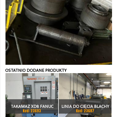
OSTATNIO DODANE PRODUKTY
TAKAMAZ XD8 FANUC
LINIA DO CIĘCIA BLACHY
Kod: 23693
Kod: 23687
21ITA TOKARKA CNC
1.500 X 1,5 (2,5) MM