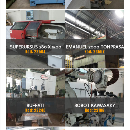
SUPERURSUS 280 X 1500
EMANUEL 2000 TONPRASA
Kod: 23564
Kod: 23557
TOKARKA
HYDRAULICZNA 3200 X
2000
RUFFATI
ROBOT KAWASAKY
Kod: 23240
Kod: 23186