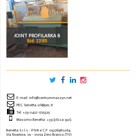
JOINT PROFILARKA 8
Kod: 23185
STACJI
E-mail:
info@centrummaszyn.net
PEC:
benetta.srl@pec.it
Tel:
+39 0422 1725325
Massimo Benetta: +39
(clicca qui)
.
Benetta S.r.l.s - P.IVA e C.F: 05276980264
Via Noalese, 39 - 31059 Zero Branco (TV)