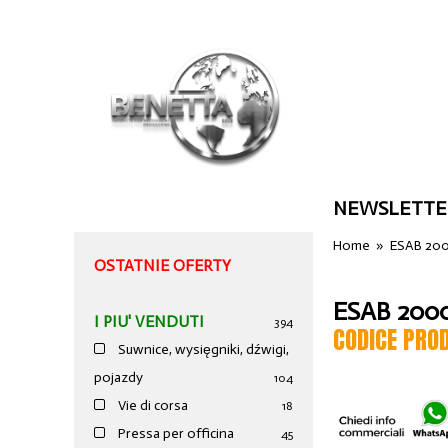
NEWSLETTE
Home
»
ESAB 20
OSTATNIE OFERTY
ESAB 200
I PIU' VENDUTI
394
CODICE PRO
Suwnice, wysięgniki, dźwigi,
pojazdy
104
Vie di corsa
18
Pressa per officina
45