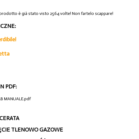
 prodotto è già stato visto 2564 volte! Non fartelo scappare!
CZNE:
dibile!
etta
N PDF:
SAB MANUALE.pdf
ACERATA
IĘCIE TLENOWO GAZOWE