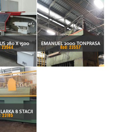
S 280 X 1500
EMANUEL 2000 TONPRASA
: 23564
Kod: 23557
KARKA
HYDRAULICZNA 3200 X 2000
LARKA 8 STACJI
: 23185