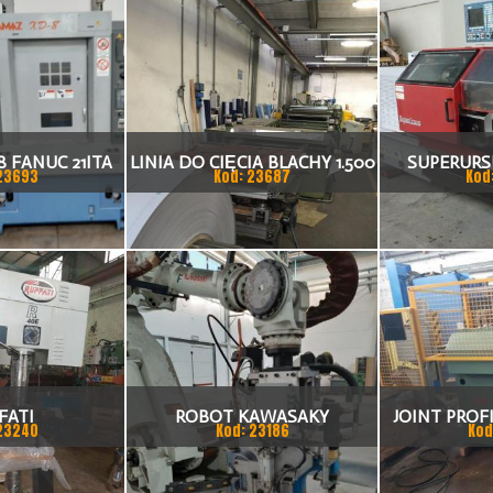
 FANUC 21ITA
LINIA DO CIĘCIA BLACHY 1.500
SUPERURSU
23693
Kod: 23687
Kod
KA CNC
X 1,5 (2,5) MM
TO
FATI
ROBOT KAWASAKY
JOINT PROFI
23240
Kod: 23186
Kod