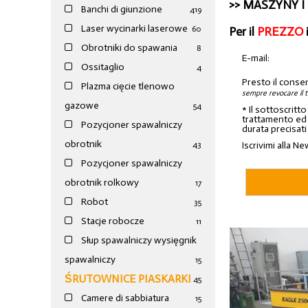
>>
MASZYNY I
Banchi di giunzione
4
19
Laser wycinarki laserowe
Per il
PREZZO
60
Obrotniki do spawania
8
E-mail:
Ossitaglio
4
Presto il conse
Plazma cięcie tlenowo
sempre revocare il 
gazowe
54
* Il sottoscritt
trattamento ed a
Pozycjoner spawalniczy
durata precisati
obrotnik
Iscrivimi alla Ne
43
Pozycjoner spawalniczy
obrotnik rolkowy
17
Robot
35
Stacje robocze
11
Słup spawalniczy wysięgnik
spawalniczy
15
ŚRUTOWNICE PIASKARKI
45
Camere di sabbiatura
15