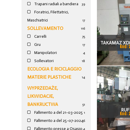
Trapani radiali a bandiera
39
Foratrici, Filettatrici,
Maschiatrici
17
SOLLEVAMENTO
116
Carrelli
75
TAKAMAZ XD8
Gru
17
Kod: 
TOKAR
Manipolatori
4
Sollevatori
18
ECOLOGIA E RICICLAGGIO
MATERIE PLASTICHE
14
WYPRZEDAŻE,
LIKWIDACJE,
BANKRUCTWA
51
RUF
Fallimento a del 21-03-2025
1
Kod: 
Fallimento a del 25-07-2024
6
Fallimento presse a Osasio
4