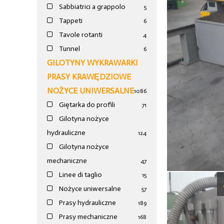
Sabbiatrici a grappolo
5
Tappeti
6
Tavole rotanti
4
Tunnel
6
GILOTYNY WYKRAWARKI
PRASY KRAWĘDZIOWE
NOŻYCE UNIWERSALNE
1086
Giętarka do profili
71
Gilotyna nożyce
hydrauliczne
124
Gilotyna nożyce
mechaniczne
47
Linee di taglio
15
Nożyce uniwersalne
57
Prasy hydrauliczne
189
Prasy mechaniczne
168