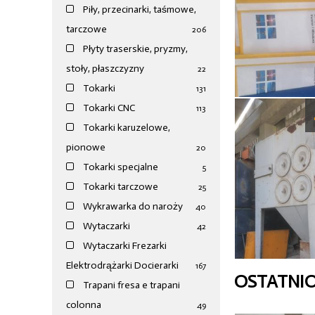
Piły, przecinarki, taśmowe,
tarczowe
206
Płyty traserskie, pryzmy,
stoły, płaszczyzny
22
Tokarki
131
Tokarki CNC
113
Tokarki karuzelowe,
pionowe
20
Tokarki specjalne
5
Tokarki tarczowe
25
Wykrawarka do naroży
40
Wytaczarki
42
Wytaczarki Frezarki
Elektrodrążarki Docierarki
167
OSTATNI
Trapani fresa e trapani
colonna
49