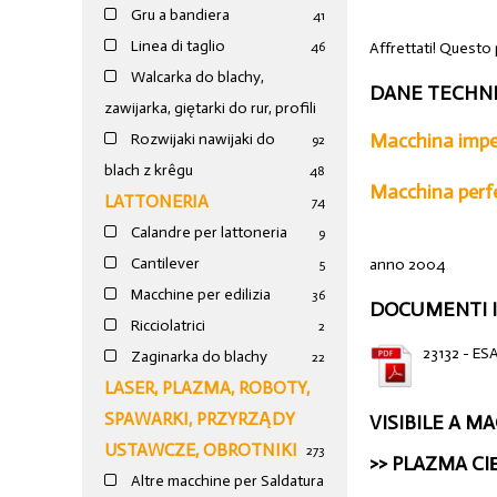
Gru a bandiera
41
Linea di taglio
Affrettati! Questo
46
Walcarka do blachy,
DANE TECHNI
zawijarka, giętarki do rur, profili
Macchina imper
Rozwijaki nawijaki do
92
blach z krêgu
48
Macchina perf
LATTONERIA
74
Calandre per lattoneria
9
Cantilever
anno 2004
5
Macchine per edilizia
36
DOCUMENTI I
Ricciolatrici
2
23132 - E
Zaginarka do blachy
22
LASER, PLAZMA, ROBOTY,
SPAWARKI, PRZYRZĄDY
VISIBILE A M
USTAWCZE, OBROTNIKI
273
>>
PLAZMA C
Altre macchine per Saldatura