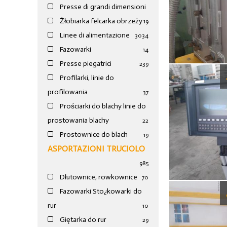
Presse di grandi dimensioni
Żłobiarka felcarka obrzeży
19
Linee di alimentazione
30
34
Fazowarki
14
Presse piegatrici
239
Profilarki, linie do
profilowania
37
Prościarki do blachy linie do
prostowania blachy
22
Prostownice do blach
19
ASPORTAZIONI TRUCIOLO
985
Dłutownice, rowkownice
70
Fazowarki Sto¿kowarki do
rur
10
Giętarka do rur
29