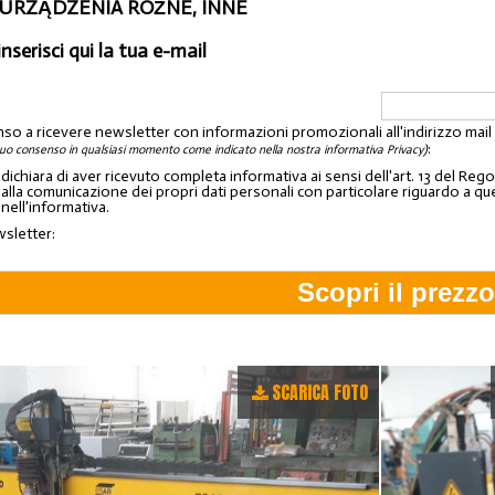
 URZĄDZENIA RÓŻNE, INNE
inserisci qui la tua e-mail
nso a ricevere newsletter con informazioni promozionali all'indirizzo mai
:
tuo consenso in qualsiasi momento come indicato nella nostra informativa Privacy)
o dichiara di aver ricevuto completa informativa ai sensi dell'art. 13 del 
lla comunicazione dei propri dati personali con particolare riguardo a quelli c
 nell'informativa.
wsletter:
SCARICA FOTO