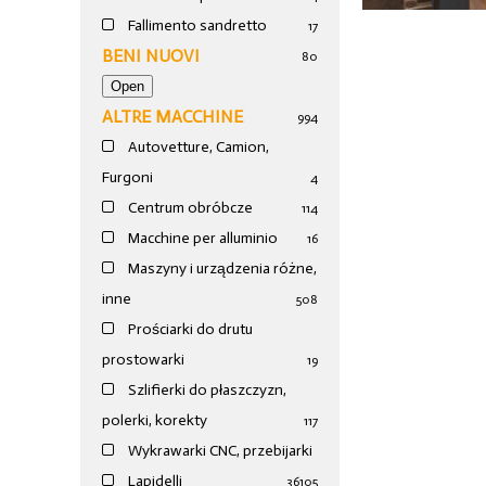
Fallimento sandretto
17
BENI NUOVI
80
ALTRE MACCHINE
994
Autovetture, Camion,
Furgoni
4
Centrum obróbcze
114
Macchine per alluminio
16
Maszyny i urządzenia różne,
inne
508
Prościarki do drutu
prostowarki
19
Szlifierki do płaszczyzn,
polerki, korekty
117
Wykrawarki CNC, przebijarki
Lapidelli
36
105