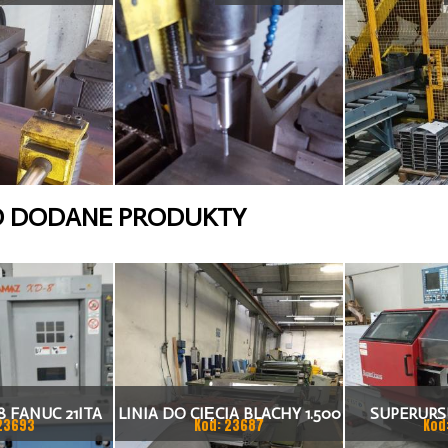
O DODANE PRODUKTY
 FANUC 21ITA
LINIA DO CIĘCIA BLACHY 1.500
SUPERURSU
23693
Kod: 23687
Kod