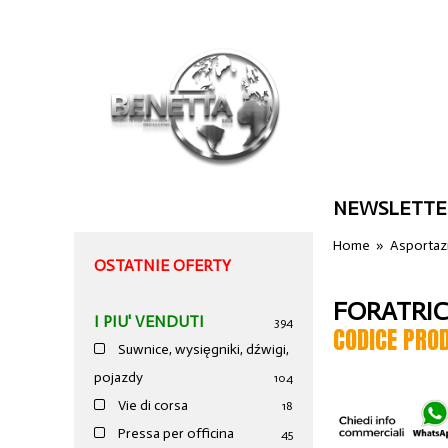
NEWSLETTE
Home
»
Asportazi
OSTATNIE OFERTY
FORATRIC
I PIU' VENDUTI
394
CODICE PRO
Suwnice, wysięgniki, dźwigi,
pojazdy
104
Vie di corsa
18
Pressa per officina
45