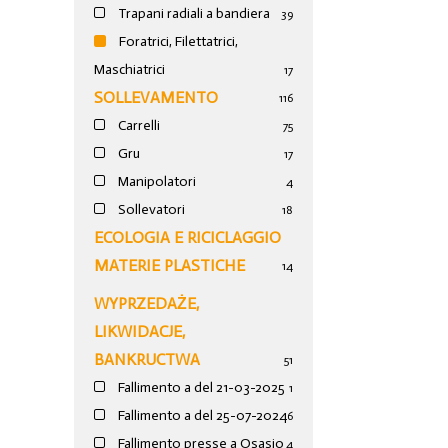
Trapani radiali a bandiera
39
Foratrici, Filettatrici,
Maschiatrici
17
SOLLEVAMENTO
116
Carrelli
75
Gru
17
Manipolatori
4
Sollevatori
18
ECOLOGIA E RICICLAGGIO
MATERIE PLASTICHE
14
WYPRZEDAŻE,
LIKWIDACJE,
BANKRUCTWA
51
Fallimento a del 21-03-2025
1
Fallimento a del 25-07-2024
6
Fallimento presse a Osasio
4