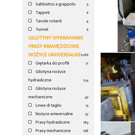
Sabbiatrici a grappolo
5
Tappeti
6
Tavole rotanti
4
Tunnel
6
GILOTYNY WYKRAWARKI
PRASY KRAWĘDZIOWE
NOŻYCE UNIWERSALNE
1086
Giętarka do profili
71
Gilotyna nożyce
hydrauliczne
124
Gilotyna nożyce
mechaniczne
47
Linee di taglio
15
Nożyce uniwersalne
57
Prasy hydrauliczne
189
Prasy mechaniczne
168