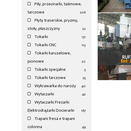
TOKAR
Piły, przecinarki, taśmowe,
tarczowe
206
Płyty traserskie, pryzmy,
stoły, płaszczyzny
22
Tokarki
131
Tokarki CNC
113
Tokarki karuzelowe,
RUF
Kod: 
pionowe
20
Tokarki specjalne
5
Tokarki tarczowe
25
Wykrawarka do naroży
40
Wytaczarki
42
Wytaczarki Frezarki
Elektrodrążarki Docierarki
167
Trapani fresa e trapani
colonna
49