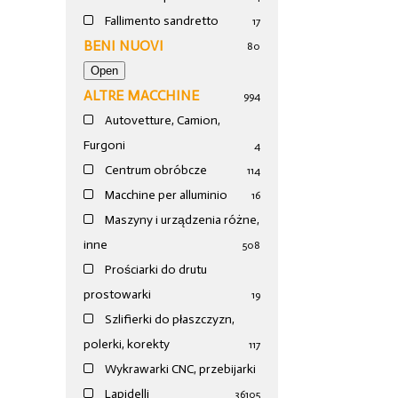
Fallimento sandretto
17
BENI NUOVI
80
ALTRE MACCHINE
994
Autovetture, Camion,
Furgoni
4
Centrum obróbcze
114
Macchine per alluminio
16
Maszyny i urządzenia różne,
inne
508
Prościarki do drutu
prostowarki
19
Szlifierki do płaszczyzn,
polerki, korekty
117
Wykrawarki CNC, przebijarki
Lapidelli
36
105