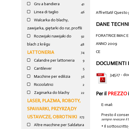
Gru a bandiera
41
Linea di taglio
Affrettati! Questo
46
Walcarka do blachy,
DANE TECHNI
zawijarka, giętarki do rur, profili
FORATRICE IMAC E
Rozwijaki nawijaki do
92
ANNO 2009
blach z krêgu
48
CE
LATTONERIA
74
Calandre per lattoneria
9
DOCUMENTI I
Cantilever
5
34527 - d
Macchine per edilizia
36
Ricciolatrici
2
Zaginarka do blachy
Per il
PREZZO
22
LASER, PLAZMA, ROBOTY,
E-mail:
SPAWARKI, PRZYRZĄDY
Presto il conse
USTAWCZE, OBROTNIKI
273
sempre revocare il 
Altre macchine per Saldatura
* Il sottoscritt