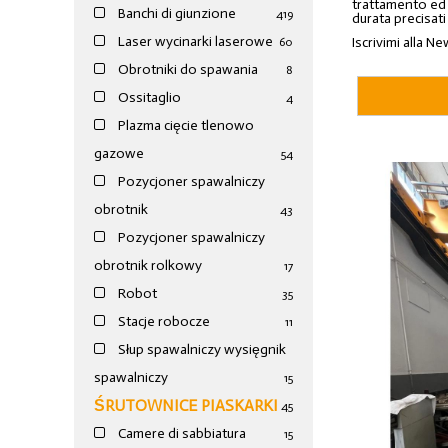
trattamento ed a
Banchi di giunzione
4
19
durata precisati
Laser wycinarki laserowe
Iscrivimi alla Ne
60
Obrotniki do spawania
8
Ossitaglio
4
Plazma cięcie tlenowo
gazowe
54
Pozycjoner spawalniczy
obrotnik
43
Pozycjoner spawalniczy
obrotnik rolkowy
17
Robot
35
Stacje robocze
11
Słup spawalniczy wysięgnik
spawalniczy
15
ŚRUTOWNICE PIASKARKI
45
Camere di sabbiatura
15