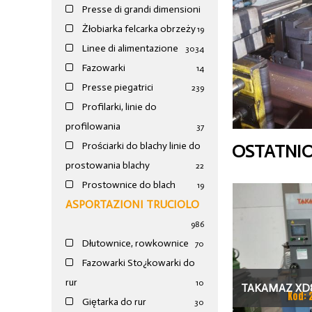
Presse di grandi dimensioni
Żłobiarka felcarka obrzeży
19
Linee di alimentazione
30
34
Fazowarki
14
Presse piegatrici
239
Profilarki, linie do
profilowania
37
Prościarki do blachy linie do
OSTATNI
prostowania blachy
22
Prostownice do blach
19
ASPORTAZIONI TRUCIOLO
986
Dłutownice, rowkownice
70
Fazowarki Sto¿kowarki do
rur
10
TAKAMAZ XD8
Kod: 
Giętarka do rur
30