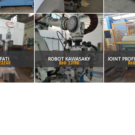
KA CNC
X 1,5 (2,5) MM
TO
FATI
ROBOT KAWASAKY
JOINT PROFI
23240
Kod: 23186
Kod