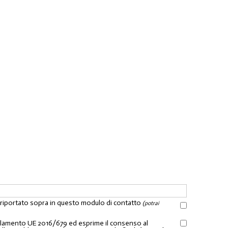
l riportato sopra in questo modulo di contatto
(potrai
Regolamento UE 2016/679 ed esprime il consenso al