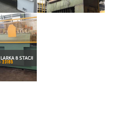
KARKA
HYDRAULICZNA 3200 X 2000
LARKA 8 STACJI
: 23185