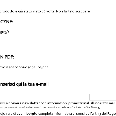
 prodotto è già stato visto 26 volte! Non fartelo scappare!
CZNE:
 583/2
N PDF:
oc00133020260603092803.pdf
inserisci qui la tua e-mail
nso a ricevere newsletter con informazioni promozionali all'indirizzo mai
:
tuo consenso in qualsiasi momento come indicato nella nostra informativa Privacy)
o dichiara di aver ricevuto completa informativa ai sensi dell'art. 13 del 