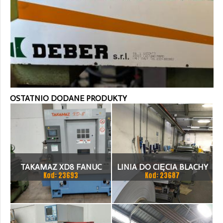
OSTATNIO DODANE PRODUKTY
TAKAMAZ XD8 FANUC
LINIA DO CIĘCIA BLACHY
Kod: 23693
Kod: 23687
21ITA TOKARKA CNC
1.500 X 1,5 (2,5) MM