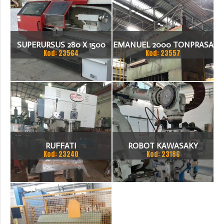
SUPERURSUS 280 X 1500
EMANUEL 2000 TONPRASA
Kod: 23564
Kod: 23557
TOKARKA
HYDRAULICZNA 3200 X
2000
RUFFATI
ROBOT KAWASAKY
Kod: 23240
Kod: 23186