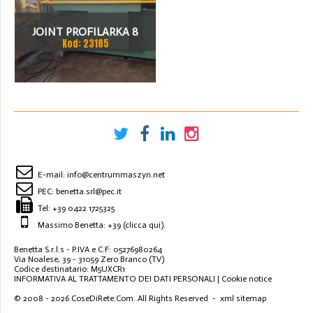
JOINT PROFILARKA 8
Kod: 23185
STACJI
E-mail:
info@centrummaszyn.net
PEC:
benetta.srl@pec.it
Tel:
+39 0422 1725325
Massimo Benetta: +39
(clicca qui)
.
Benetta S.r.l.s - P.IVA e C.F: 05276980264
Via Noalese, 39 - 31059 Zero Branco (TV)
Codice destinatario: M5UXCR1
INFORMATIVA AL TRATTAMENTO DEI DATI PERSONALI
|
Cookie notice
© 2008 - 2026
CoseDiRete.Com
. All Rights Reserved -
xml sitemap