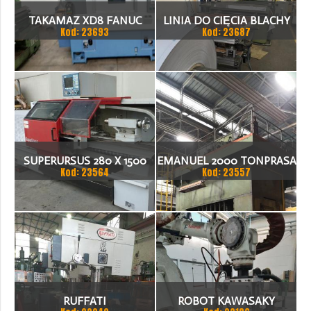
TAKAMAZ XD8 FANUC
LINIA DO CIĘCIA BLACHY
Kod: 23693
Kod: 23687
21ITA TOKARKA CNC
1.500 X 1,5 (2,5) MM
SUPERURSUS 280 X 1500
EMANUEL 2000 TONPRASA
Kod: 23564
Kod: 23557
TOKARKA
HYDRAULICZNA 3200 X
2000
RUFFATI
ROBOT KAWASAKY