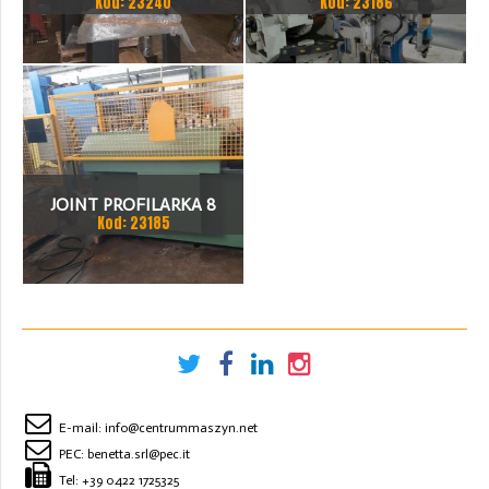
Kod: 23240
Kod: 23186
JOINT PROFILARKA 8
Kod: 23185
STACJI
E-mail:
info@centrummaszyn.net
PEC:
benetta.srl@pec.it
Tel:
+39 0422 1725325