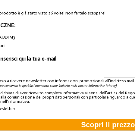
 prodotto è già stato visto 26 volte! Non fartelo scappare!
CZNE:
AUDI M3
ioni
inserisci qui la tua e-mail
nso a ricevere newsletter con informazioni promozionali all'indirizzo mai
:
tuo consenso in qualsiasi momento come indicato nella nostra informativa Privacy)
o dichiara di aver ricevuto completa informativa ai sensi dell'art. 13 del 
lla comunicazione dei propri dati personali con particolare riguardo a quelli c
 nell'informativa.
wsletter: