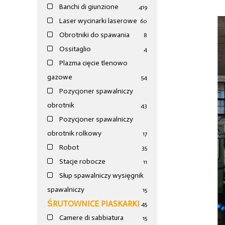
Banchi di giunzione
4
19
Laser wycinarki laserowe
60
Obrotniki do spawania
8
Ossitaglio
4
Plazma cięcie tlenowo
gazowe
54
Pozycjoner spawalniczy
obrotnik
43
Pozycjoner spawalniczy
obrotnik rolkowy
17
Robot
35
Stacje robocze
11
Słup spawalniczy wysięgnik
spawalniczy
15
ŚRUTOWNICE PIASKARKI
45
Camere di sabbiatura
15