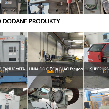
O DODANE PRODUKTY
 FANUC 21ITA
LINIA DO CIĘCIA BLACHY 1.500
SUPERURSU
23693
Kod: 23687
Kod
KA CNC
X 1,5 (2,5) MM
TO