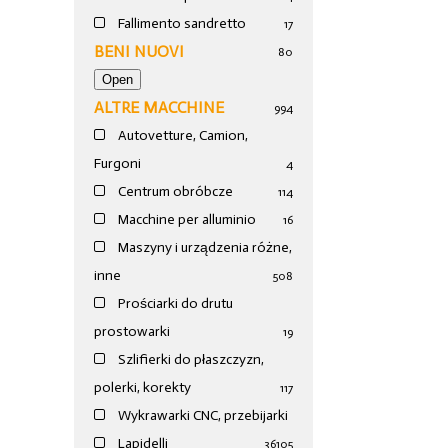
Fallimento sandretto
17
BENI NUOVI
80
ALTRE MACCHINE
994
Autovetture, Camion,
Furgoni
4
Centrum obróbcze
114
Macchine per alluminio
16
Maszyny i urządzenia różne,
inne
508
Prościarki do drutu
prostowarki
19
Szlifierki do płaszczyzn,
polerki, korekty
117
Wykrawarki CNC, przebijarki
Lapidelli
36
105