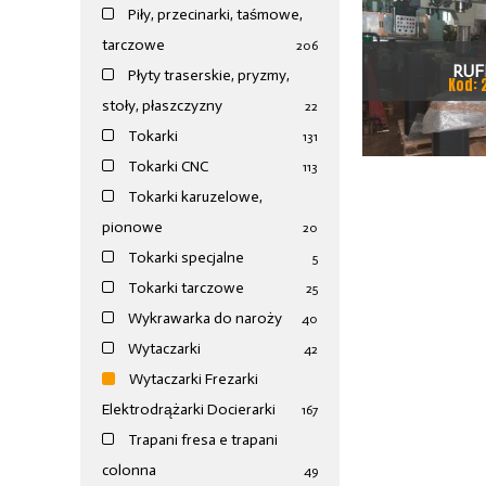
Piły, przecinarki, taśmowe,
tarczowe
206
RUF
Płyty traserskie, pryzmy,
Kod: 
stoły, płaszczyzny
22
Tokarki
131
Tokarki CNC
113
Tokarki karuzelowe,
pionowe
20
Tokarki specjalne
5
Tokarki tarczowe
25
Wykrawarka do naroży
40
Wytaczarki
42
Wytaczarki Frezarki
Elektrodrążarki Docierarki
167
Trapani fresa e trapani
colonna
49