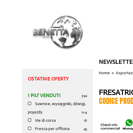
NEWSLETTE
Home
»
Asportazi
OSTATNIE OFERTY
FRESATRI
I PIU' VENDUTI
394
CODICE PRO
Suwnice, wysięgniki, dźwigi,
pojazdy
104
Vie di corsa
18
Pressa per officina
45