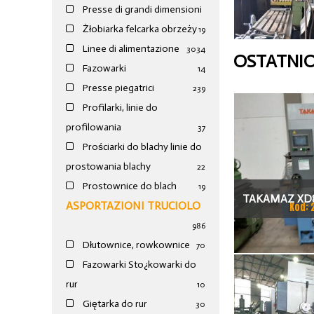
Presse di grandi dimensioni
Żłobiarka felcarka obrzeży
19
Linee di alimentazione
30
34
OSTATNI
Fazowarki
14
Presse piegatrici
239
Profilarki, linie do
profilowania
37
Prościarki do blachy linie do
prostowania blachy
22
Prostownice do blach
19
TAKAMAZ XD8
ASPORTAZIONI TRUCIOLO
Kod: 
TOKAR
986
Dłutownice, rowkownice
70
Fazowarki Sto¿kowarki do
rur
10
Giętarka do rur
30