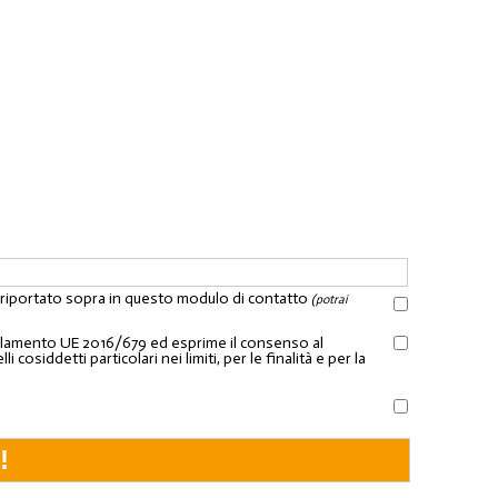
l riportato sopra in questo modulo di contatto
(potrai
Regolamento UE 2016/679 ed esprime il consenso al
osiddetti particolari nei limiti, per le finalità e per la