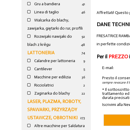
Gru a bandiera
41
Linea di taglio
Affrettati! Questo
46
Walcarka do blachy,
DANE TECHNI
zawijarka, giętarki do rur, profili
FRESATRICE RAMB
Rozwijaki nawijaki do
92
in perfette condiz
blach z krêgu
48
LATTONERIA
74
Per il
PREZZO
Calandre per lattoneria
9
E-mail:
Cantilever
5
Macchine per edilizia
36
Presto il conse
sempre revocare il 
Ricciolatrici
2
* Il sottoscritt
Zaginarka do blachy
trattamento ed a
22
durata precisati
LASER, PLAZMA, ROBOTY,
Iscrivimi alla Ne
SPAWARKI, PRZYRZĄDY
USTAWCZE, OBROTNIKI
273
Altre macchine per Saldatura