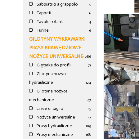
Sabbiatrici a grappolo
5
Tappeti
6
Tavole rotanti
4
Tunnel
6
GILOTYNY WYKRAWARKI
PRASY KRAWĘDZIOWE
NOŻYCE UNIWERSALNE
1086
Giętarka do profili
71
Gilotyna nożyce
hydrauliczne
124
Gilotyna nożyce
mechaniczne
47
Linee di taglio
15
Nożyce uniwersalne
57
Prasy hydrauliczne
189
Prasy mechaniczne
168