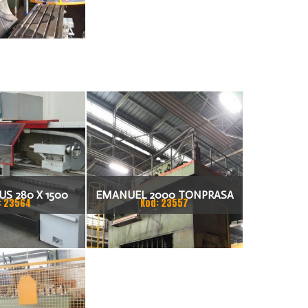
S 280 X 1500
EMANUEL 2000 TONPRASA
: 23564
Kod: 23557
KARKA
HYDRAULICZNA 3200 X 2000