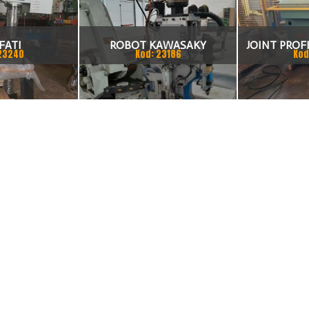
FATI
ROBOT KAWASAKY
JOINT PROFI
23240
Kod: 23186
Kod