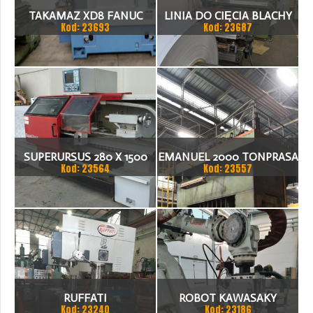
TAKAMAZ XD8 FANUC
LINIA DO CIĘCIA BLACHY
Kod: 23693
Kod: 23687
21ITA TOKARKA CNC
1.500 X 1,5 (2,5) MM
SUPERURSUS 280 X 1500
EMANUEL 2000 TONPRASA
Kod: 23564
Kod: 23557
TOKARKA
HYDRAULICZNA 3200 X
2000
RUFFATI
ROBOT KAWASAKY
Kod: 23240
Kod: 23186