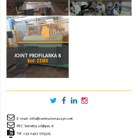
JOINT PROFILARKA 8
Kod: 23185
STACJI
E-mail:
info@centrummaszyn.net
PEC:
benetta.srl@pec.it
Tel:
+39 0422 1725325