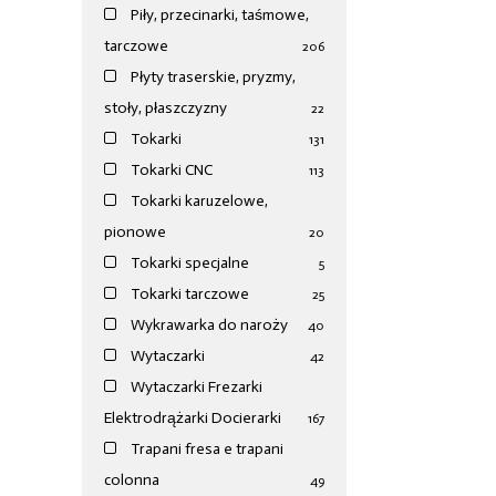
Piły, przecinarki, taśmowe,
tarczowe
206
Płyty traserskie, pryzmy,
stoły, płaszczyzny
22
Tokarki
131
Tokarki CNC
113
Tokarki karuzelowe,
pionowe
20
Tokarki specjalne
5
Tokarki tarczowe
25
Wykrawarka do naroży
40
Wytaczarki
42
Wytaczarki Frezarki
Elektrodrążarki Docierarki
167
Trapani fresa e trapani
colonna
49