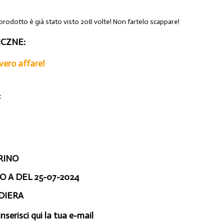
 prodotto è già stato visto 208 volte! Non fartelo scappare!
CZNE:
 vero affare!
t
ORINO
 A DEL 25-07-2024
DIERA
inserisci qui la tua e-mail