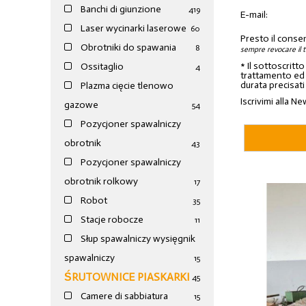
Banchi di giunzione
4
19
E-mail:
Laser wycinarki laserowe
60
Presto il conse
Obrotniki do spawania
8
sempre revocare il 
* Il sottoscritt
Ossitaglio
4
trattamento ed a
durata precisati
Plazma cięcie tlenowo
Iscrivimi alla Ne
gazowe
54
Pozycjoner spawalniczy
obrotnik
43
Pozycjoner spawalniczy
obrotnik rolkowy
17
Robot
35
Stacje robocze
11
Słup spawalniczy wysięgnik
spawalniczy
15
ŚRUTOWNICE PIASKARKI
45
Camere di sabbiatura
15