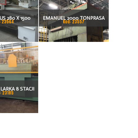
S 280 X 1500
EMANUEL 2000 TONPRASA
: 23564
Kod: 23557
KARKA
HYDRAULICZNA 3200 X 2000
LARKA 8 STACJI
: 23185