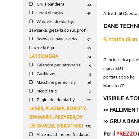
Gru a bandiera
41
Linea di taglio
Affrettati! Questo
46
Walcarka do blachy,
DANE TECHNI
zawijarka, giętarki do rur, profili
Si tratta di un
Rozwijaki nawijaki do
92
blach z krêgu
48
LATTONERIA
74
Gancio carica palle
Calandre per lattoneria
9
marca BUTTI
Cantilever
5
portata 2000 kg
Macchine per edilizia
36
Marcato CE
Ricciolatrici
2
VISIBILE A T
Zaginarka do blachy
22
LASER, PLAZMA, ROBOTY,
>>
FALLIMENTO
SPAWARKI, PRZYRZĄDY
>>
GRU A BAN
USTAWCZE, OBROTNIKI
273
Per il
PREZZO
Altre macchine per Saldatura