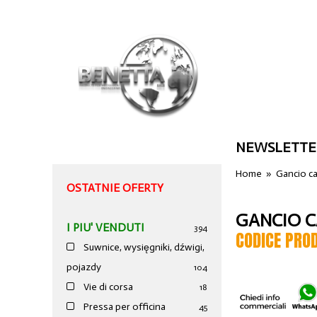
NEWSLETTE
Home
»
Gancio ca
OSTATNIE OFERTY
GANCIO C
I PIU' VENDUTI
394
CODICE PRO
Suwnice, wysięgniki, dźwigi,
pojazdy
104
Vie di corsa
18
Pressa per officina
45