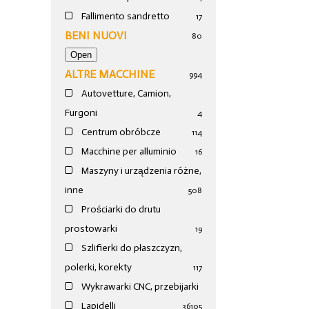
Fallimento sandretto
17
BENI NUOVI
80
ALTRE MACCHINE
994
Autovetture, Camion,
Furgoni
4
Centrum obróbcze
114
Macchine per alluminio
16
Maszyny i urządzenia różne,
inne
508
Prościarki do drutu
prostowarki
19
Szlifierki do płaszczyzn,
polerki, korekty
117
Wykrawarki CNC, przebijarki
Lapidelli
36
105