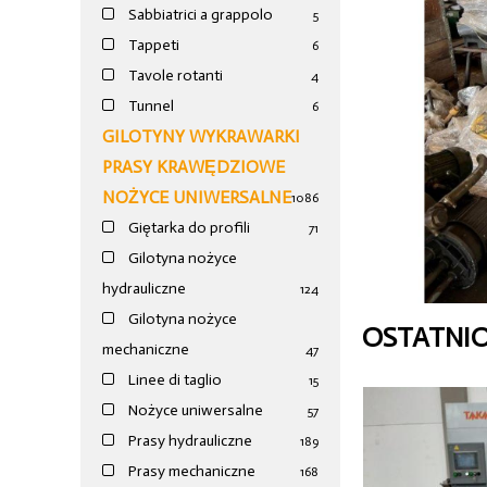
Sabbiatrici a grappolo
5
Tappeti
6
Tavole rotanti
4
Tunnel
6
GILOTYNY WYKRAWARKI
PRASY KRAWĘDZIOWE
NOŻYCE UNIWERSALNE
1086
Giętarka do profili
71
Gilotyna nożyce
hydrauliczne
124
Gilotyna nożyce
OSTATNI
mechaniczne
47
Linee di taglio
15
Nożyce uniwersalne
57
Prasy hydrauliczne
189
Prasy mechaniczne
168