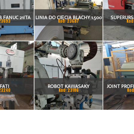
 FANUC 21ITA
LINIA DO CIĘCIA BLACHY 1.500
SUPERURSU
23693
Kod: 23687
Kod
KA CNC
X 1,5 (2,5) MM
TO
FATI
ROBOT KAWASAKY
JOINT PROFI
23240
Kod: 23186
Kod