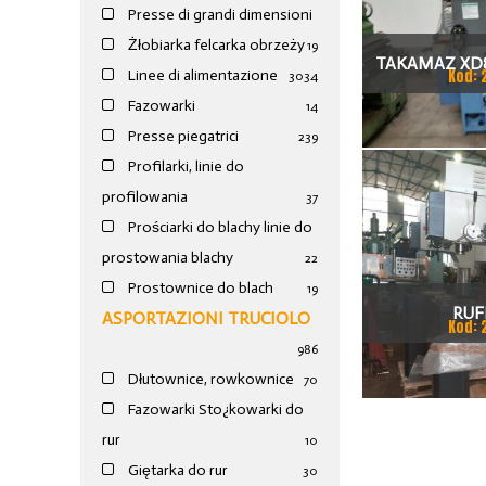
Presse di grandi dimensioni
Żłobiarka felcarka obrzeży
19
TAKAMAZ XD8
Kod: 
Linee di alimentazione
30
34
TOKAR
Fazowarki
14
Presse piegatrici
239
Profilarki, linie do
profilowania
37
Prościarki do blachy linie do
prostowania blachy
22
Prostownice do blach
19
RUF
ASPORTAZIONI TRUCIOLO
Kod: 
986
Dłutownice, rowkownice
70
Fazowarki Sto¿kowarki do
rur
10
Giętarka do rur
30