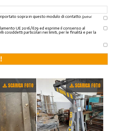
l riportato sopra in questo modulo di contatto
(potrai
Regolamento UE 2016/679 ed esprime il consenso al
osiddetti particolari nei limiti, per le finalità e per la
SCARICA FOTO
SCARICA FOTO