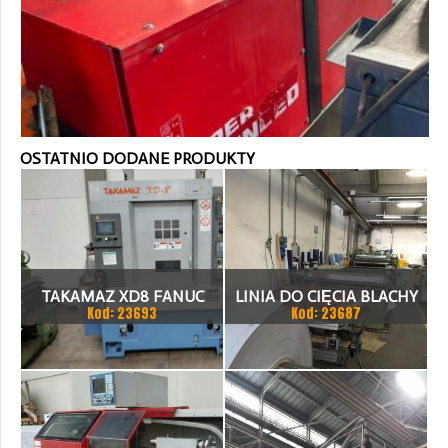
OSTATNIO DODANE PRODUKTY
TAKAMAZ XD8 FANUC
LINIA DO CIĘCIA BLACHY
Kod: 23693
Kod: 23687
21ITA TOKARKA CNC
1.500 X 1,5 (2,5) MM