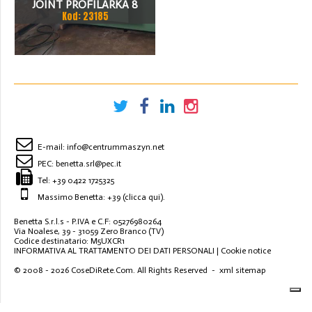
JOINT PROFILARKA 8
Kod: 23185
STACJI
E-mail:
info@centrummaszyn.net
PEC:
benetta.srl@pec.it
Tel:
+39 0422 1725325
Massimo Benetta: +39
(clicca qui)
.
Benetta S.r.l.s - P.IVA e C.F: 05276980264
Via Noalese, 39 - 31059 Zero Branco (TV)
Codice destinatario: M5UXCR1
INFORMATIVA AL TRATTAMENTO DEI DATI PERSONALI
|
Cookie notice
© 2008 - 2026
CoseDiRete.Com
. All Rights Reserved -
xml sitemap