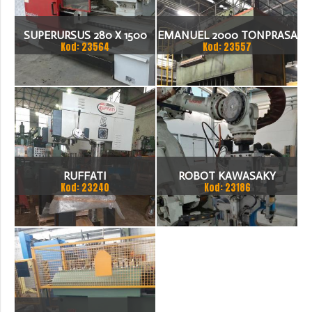
SUPERURSUS 280 X 1500
EMANUEL 2000 TONPRASA
Kod: 23564
Kod: 23557
TOKARKA
HYDRAULICZNA 3200 X
2000
RUFFATI
ROBOT KAWASAKY
Kod: 23240
Kod: 23186