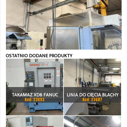
OSTATNIO DODANE PRODUKTY
TAKAMAZ XD8 FANUC
LINIA DO CIĘCIA BLACHY
Kod: 23693
Kod: 23687
21ITA TOKARKA CNC
1.500 X 1,5 (2,5) MM