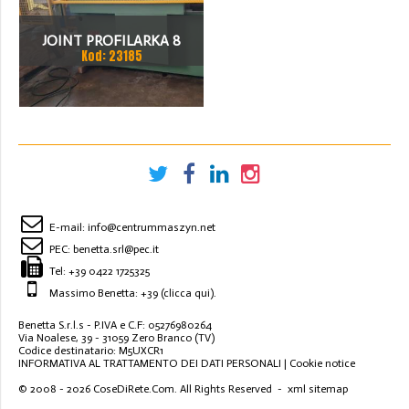
JOINT PROFILARKA 8
Kod: 23185
STACJI
E-mail:
info@centrummaszyn.net
PEC:
benetta.srl@pec.it
Tel:
+39 0422 1725325
Massimo Benetta: +39
(clicca qui)
.
Benetta S.r.l.s - P.IVA e C.F: 05276980264
Via Noalese, 39 - 31059 Zero Branco (TV)
Codice destinatario: M5UXCR1
INFORMATIVA AL TRATTAMENTO DEI DATI PERSONALI
|
Cookie notice
© 2008 - 2026
CoseDiRete.Com
. All Rights Reserved -
xml sitemap