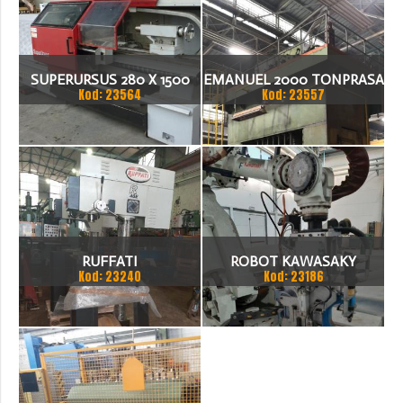
SUPERURSUS 280 X 1500
EMANUEL 2000 TONPRASA
Kod: 23564
Kod: 23557
TOKARKA
HYDRAULICZNA 3200 X
2000
RUFFATI
ROBOT KAWASAKY
Kod: 23240
Kod: 23186