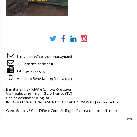
STACJI
E-mail:
info@centrummaszyn.net
PEC:
benetta.srl@pec.it
Tel:
+39 0422 1725325
Massimo Benetta: +39
(clicca qui)
.
Benetta S.r.l.s - P.IVA e C.F: 05276980264
Via Noalese, 39 - 31059 Zero Branco (TV)
Codice destinatario: M5UXCR1
INFORMATIVA AL TRATTAMENTO DEI DATI PERSONALI
|
Cookie notice
© 2008 - 2026
CoseDiRete.Com
. All Rights Reserved -
xml sitemap