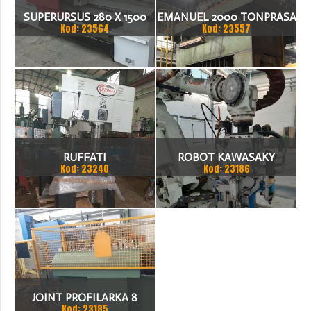
SUPERURSUS 280 X 1500
EMANUEL 2000 TONPRASA
Kod: 23564
Kod: 23557
TOKARKA
HYDRAULICZNA 3200 X
2000
RUFFATI
ROBOT KAWASAKY
Kod: 23240
Kod: 23186
JOINT PROFILARKA 8
Kod: 23185