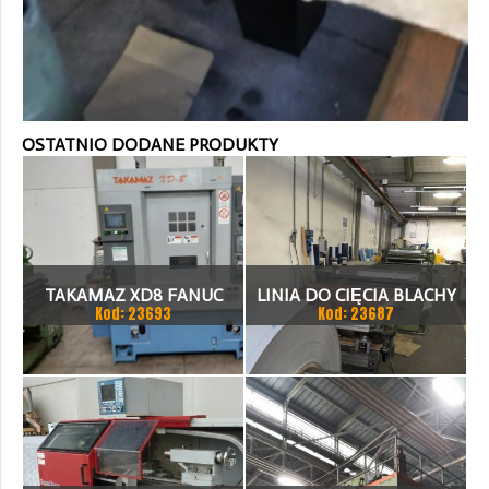
OSTATNIO DODANE PRODUKTY
TAKAMAZ XD8 FANUC
LINIA DO CIĘCIA BLACHY
Kod: 23693
Kod: 23687
21ITA TOKARKA CNC
1.500 X 1,5 (2,5) MM