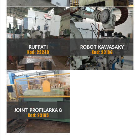
2000
RUFFATI
ROBOT KAWASAKY
Kod: 23240
Kod: 23186
JOINT PROFILARKA 8
Kod: 23185
STACJI