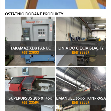
OSTATNIO DODANE PRODUKTY
TAKAMAZ XD8 FANUC
LINIA DO CIĘCIA BLACHY
Kod: 23693
Kod: 23687
21ITA TOKARKA CNC
1.500 X 1,5 (2,5) MM
SUPERURSUS 280 X 1500
EMANUEL 2000 TONPRASA
Kod: 23564
Kod: 23557
TOKARKA
HYDRAULICZNA 3200 X