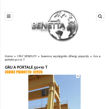
Home
»
I PIU' VENDUTI
»
Suwnice, wysięgniki, dźwigi, pojazdy
»
Gru a
portale 50+10 T
GRU A PORTALE 50+10 T
CODICE PRODOTTO: 32926