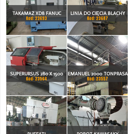
TAKAMAZ XD8 FANUC
LINIA DO CIĘCIA BLACHY
Kod: 23693
Kod: 23687
21ITA TOKARKA CNC
1.500 X 1,5 (2,5) MM
SUPERURSUS 280 X 1500
EMANUEL 2000 TONPRASA
Kod: 23564
Kod: 23557
TOKARKA
HYDRAULICZNA 3200 X
2000