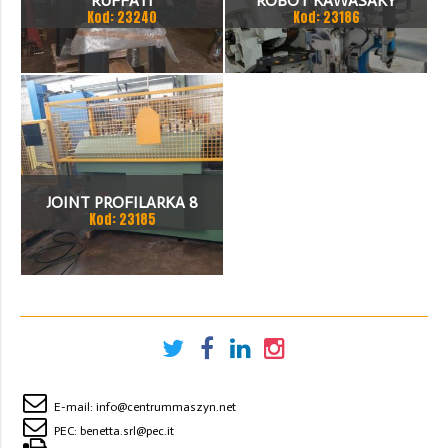
RUFFATI
ROBOT KAWASAKY
Kod: 23240
Kod: 23186
JOINT PROFILARKA 8
Kod: 23185
STACJI
E-mail:
info@centrummaszyn.net
PEC:
benetta.srl@pec.it