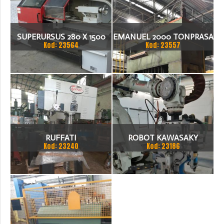
SUPERURSUS 280 X 1500
EMANUEL 2000 TONPRASA
Kod: 23564
Kod: 23557
TOKARKA
HYDRAULICZNA 3200 X
2000
RUFFATI
ROBOT KAWASAKY
Kod: 23240
Kod: 23186