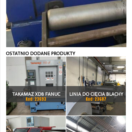
OSTATNIO DODANE PRODUKTY
TAKAMAZ XD8 FANUC
LINIA DO CIĘCIA BLACHY
Kod: 23693
Kod: 23687
21ITA TOKARKA CNC
1.500 X 1,5 (2,5) MM