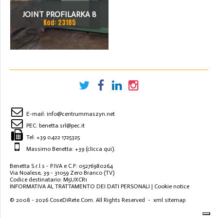
JOINT PROFILARKA 8
Kod: 23185
STACJI
E-mail:
info@centrummaszyn.net
PEC:
benetta.srl@pec.it
Tel:
+39 0422 1725325
Massimo Benetta: +39
(clicca qui)
.
Benetta S.r.l.s - P.IVA e C.F: 05276980264
Via Noalese, 39 - 31059 Zero Branco (TV)
Codice destinatario: M5UXCR1
INFORMATIVA AL TRATTAMENTO DEI DATI PERSONALI
|
Cookie notice
© 2008 - 2026
CoseDiRete.Com
. All Rights Reserved -
xml sitemap