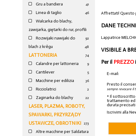
Gru a bandiera
41
Linea di taglio
Affrettati! Questo
46
Walcarka do blachy,
DANE TECHNI
zawijarka, giętarki do rur, profili
Lappatrice MELCH
Rozwijaki nawijaki do
92
blach z krêgu
48
VISIBILE A BR
LATTONERIA
74
Per il
PREZZO
Calandre per lattoneria
9
Cantilever
5
E-mail:
Macchine per edilizia
36
Presto il conse
Ricciolatrici
sempre revocare il 
2
* Il sottoscritt
Zaginarka do blachy
22
trattamento ed a
durata precisati
LASER, PLAZMA, ROBOTY,
Iscrivimi alla Ne
SPAWARKI, PRZYRZĄDY
USTAWCZE, OBROTNIKI
273
Altre macchine per Saldatura