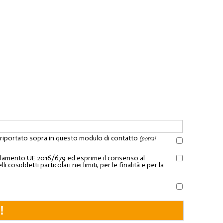
l riportato sopra in questo modulo di contatto
(potrai
Regolamento UE 2016/679 ed esprime il consenso al
osiddetti particolari nei limiti, per le finalità e per la