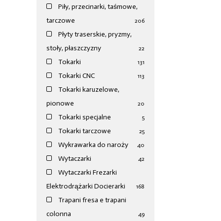
Piły, przecinarki, taśmowe,
tarczowe
206
Płyty traserskie, pryzmy,
stoły, płaszczyzny
22
Tokarki
131
Tokarki CNC
113
Tokarki karuzelowe,
pionowe
20
Tokarki specjalne
5
Tokarki tarczowe
25
Wykrawarka do naroży
40
Wytaczarki
42
Wytaczarki Frezarki
Elektrodrążarki Docierarki
168
Trapani fresa e trapani
colonna
49