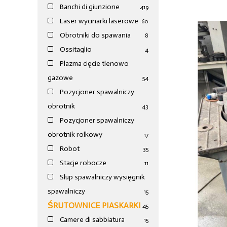
Banchi di giunzione
4
19
Laser wycinarki laserowe
60
Obrotniki do spawania
8
Ossitaglio
4
Plazma cięcie tlenowo
gazowe
54
Pozycjoner spawalniczy
obrotnik
43
Pozycjoner spawalniczy
obrotnik rolkowy
17
Robot
35
Stacje robocze
11
Słup spawalniczy wysięgnik
spawalniczy
15
ŚRUTOWNICE PIASKARKI
45
Camere di sabbiatura
15