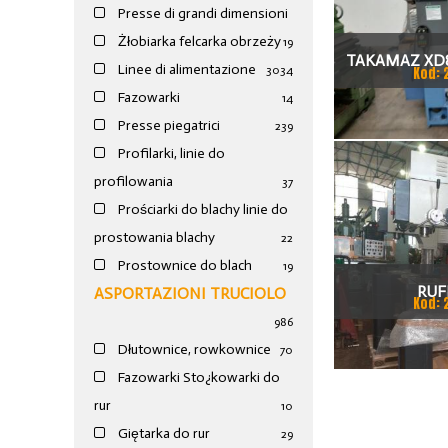
Presse di grandi dimensioni
Żłobiarka felcarka obrzeży
19
TAKAMAZ XD8
Linee di alimentazione
30
34
Kod: 
TOKAR
Fazowarki
14
Presse piegatrici
239
Profilarki, linie do
profilowania
37
Prościarki do blachy linie do
prostowania blachy
22
Prostownice do blach
19
RUF
ASPORTAZIONI TRUCIOLO
Kod: 
986
Dłutownice, rowkownice
70
Fazowarki Sto¿kowarki do
rur
10
Giętarka do rur
29