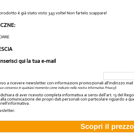
 prodotto è già stato visto 343 volte! Non fartelo scappare!
CZNE:
IORRE
ESCIA
inserisci qui la tua e-mail
nso a ricevere newsletter con informazioni promozionali all'indirizzo mai
:
tuo consenso in qualsiasi momento come indicato nella nostra informativa Privacy)
o dichiara di aver ricevuto completa informativa ai sensi dell'art. 13 del 
lla comunicazione dei propri dati personali con particolare riguardo a quelli c
 nell'informativa.
wsletter: