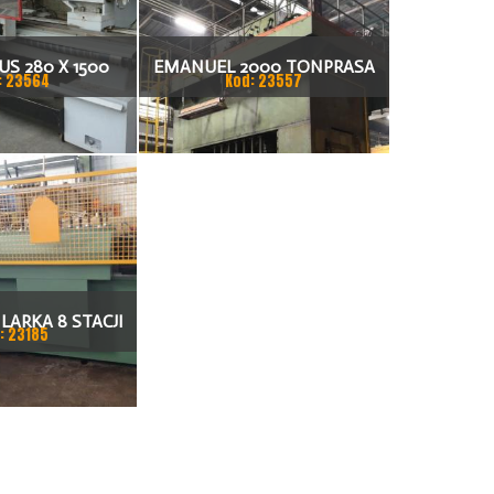
S 280 X 1500
EMANUEL 2000 TONPRASA
: 23564
Kod: 23557
KARKA
HYDRAULICZNA 3200 X 2000
LARKA 8 STACJI
: 23185