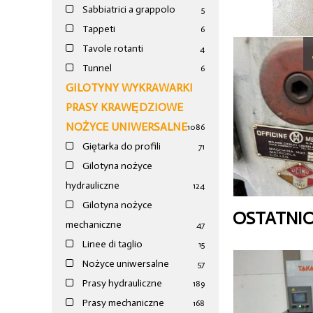
Sabbiatrici a grappolo
5
Tappeti
6
Tavole rotanti
4
Tunnel
6
GILOTYNY WYKRAWARKI
PRASY KRAWĘDZIOWE
NOŻYCE UNIWERSALNE
1086
Giętarka do profili
71
Gilotyna nożyce
hydrauliczne
124
Gilotyna nożyce
OSTATNI
mechaniczne
47
Linee di taglio
15
Nożyce uniwersalne
57
Prasy hydrauliczne
189
Prasy mechaniczne
168