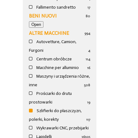
Fallimento sandretto
17
BENI NUOVI
80
ALTRE MACCHINE
994
Autovetture, Camion,
Furgoni
4
Centrum obróbcze
114
Macchine per alluminio
16
Maszyny i urządzenia różne,
inne
508
Prościarki do drutu
prostowarki
19
Szlifierki do płaszczyzn,
polerki, korekty
117
Wykrawarki CNC, przebijarki
Lapidelli
36
105