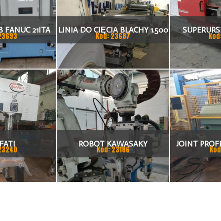
 FANUC 21ITA
LINIA DO CIĘCIA BLACHY 1.500
SUPERURSU
23693
Kod: 23687
Kod
KA CNC
X 1,5 (2,5) MM
TO
FATI
ROBOT KAWASAKY
JOINT PROFI
23240
Kod: 23186
Kod