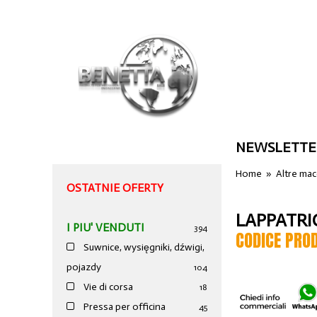
NEWSLETTE
Home
»
Altre ma
OSTATNIE OFERTY
LAPPATRI
I PIU' VENDUTI
394
CODICE PRO
Suwnice, wysięgniki, dźwigi,
pojazdy
104
Vie di corsa
18
Pressa per officina
45