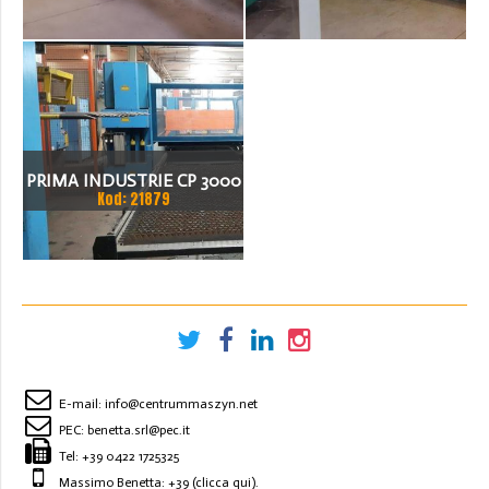
PRIMA INDUSTRIE CP 3000
Kod: 21879
LASER
E-mail:
info@centrummaszyn.net
PEC:
benetta.srl@pec.it
Tel:
+39 0422 1725325
Massimo Benetta: +39
(clicca qui)
.