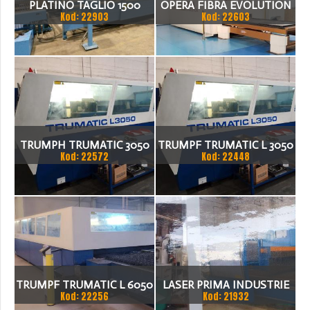
PLATINO TAGLIO 1500
OPERA FIBRA EVOLUTION
Kod: 22903
Kod: 22603
WATT LASER
2500 X 8 LASER
TRUMPH TRUMATIC 3050
TRUMPF TRUMATIC L 3050
Kod: 22572
Kod: 22448
LASER
LASER 5000 WATT
3000MM X 1500MM
TRUMPF TRUMATIC L 6050
LASER PRIMA INDUSTRIE
Kod: 22256
Kod: 21932
LASER