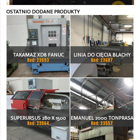
OSTATNIO DODANE PRODUKTY
TAKAMAZ XD8 FANUC
LINIA DO CIĘCIA BLACHY
Kod: 23693
Kod: 23687
21ITA TOKARKA CNC
1.500 X 1,5 (2,5) MM
SUPERURSUS 280 X 1500
EMANUEL 2000 TONPRASA
Kod: 23564
Kod: 23557
TOKARKA
HYDRAULICZNA 3200 X
2000