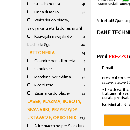
Gru a bandiera
41
Linea di taglio
46
Walcarka do blachy,
Affrettati! Questo
zawijarka, giętarki do rur, profili
DANE TECHNI
Rozwijaki nawijaki do
92
blach z krêgu
48
LATTONERIA
74
Per il
PREZZO
Calandre per lattoneria
9
E-mail:
Cantilever
5
Macchine per edilizia
36
Presto il conse
sempre revocare il 
Ricciolatrici
2
* Il sottoscritt
Zaginarka do blachy
trattamento ed a
22
durata precisati
LASER, PLAZMA, ROBOTY,
Iscrivimi alla Ne
SPAWARKI, PRZYRZĄDY
USTAWCZE, OBROTNIKI
273
Altre macchine per Saldatura