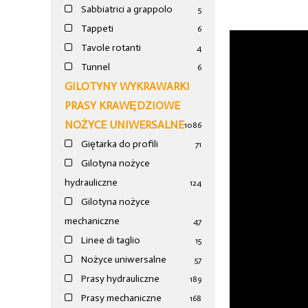
Sabbiatrici a grappolo
5
Tappeti
6
Tavole rotanti
4
Tunnel
6
GILOTYNY WYKRAWARKI
PRASY KRAWĘDZIOWE
NOŻYCE UNIWERSALNE
1086
Giętarka do profili
71
Gilotyna nożyce
hydrauliczne
124
Gilotyna nożyce
mechaniczne
47
Linee di taglio
15
Nożyce uniwersalne
57
Prasy hydrauliczne
189
Prasy mechaniczne
168