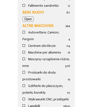
Fallimento sandretto
17
BENI NUOVI
80
ALTRE MACCHINE
994
Autovetture, Camion,
Furgoni
4
Centrum obróbcze
114
Macchine per alluminio
16
Maszyny i urządzenia różne,
inne
508
Prościarki do drutu
prostowarki
19
Szlifierki do płaszczyzn,
polerki, korekty
117
Wykrawarki CNC, przebijarki
Lapidelli
36
105