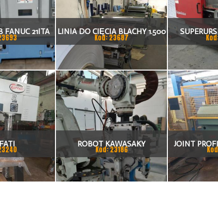
 FANUC 21ITA
LINIA DO CIĘCIA BLACHY 1.500
SUPERURSU
23693
Kod: 23687
Kod
KA CNC
X 1,5 (2,5) MM
TO
FATI
ROBOT KAWASAKY
JOINT PROFI
23240
Kod: 23186
Kod