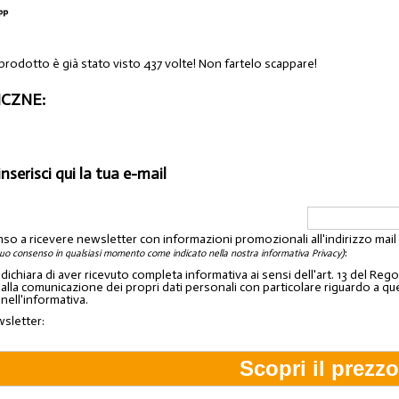
 prodotto è già stato visto 437 volte! Non fartelo scappare!
CZNE:
inserisci qui la tua e-mail
nso a ricevere newsletter con informazioni promozionali all'indirizzo mai
:
tuo consenso in qualsiasi momento come indicato nella nostra informativa Privacy)
o dichiara di aver ricevuto completa informativa ai sensi dell'art. 13 del 
lla comunicazione dei propri dati personali con particolare riguardo a quelli c
 nell'informativa.
wsletter: