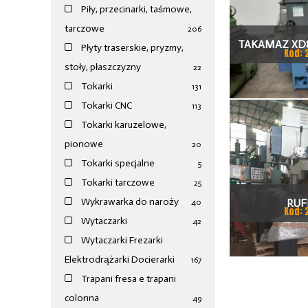
Piły, przecinarki, taśmowe,
tarczowe
206
TAKAMAZ XD8
Płyty traserskie, pryzmy,
Kod: 
stoły, płaszczyzny
TOKAR
22
Tokarki
131
Tokarki CNC
113
Tokarki karuzelowe,
pionowe
20
Tokarki specjalne
5
Tokarki tarczowe
25
Wykrawarka do naroży
RUF
40
Kod: 
Wytaczarki
42
Wytaczarki Frezarki
Elektrodrążarki Docierarki
167
Trapani fresa e trapani
colonna
49