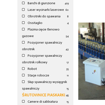
Banchi di giunzione
4
19
Laser wycinarki laserowe
60
Obrotniki do spawania
8
Ossitaglio
4
Plazma cięcie tlenowo
gazowe
54
Pozycjoner spawalniczy
obrotnik
43
Pozycjoner spawalniczy
obrotnik rolkowy
17
Robot
35
Stacje robocze
11
Słup spawalniczy wysięgnik
spawalniczy
15
ŚRUTOWNICE PIASKARKI
45
Camere di sabbiatura
15