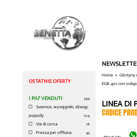
NEWSLETTE
Home
»
Gilotyny
OSTATNIE OFERTY
EGB 401 con svilu
I PIU' VENDUTI
394
LINEA DI
Suwnice, wysięgniki, dźwigi,
CODICE PRO
pojazdy
104
Vie di corsa
18
Pressa per officina
45