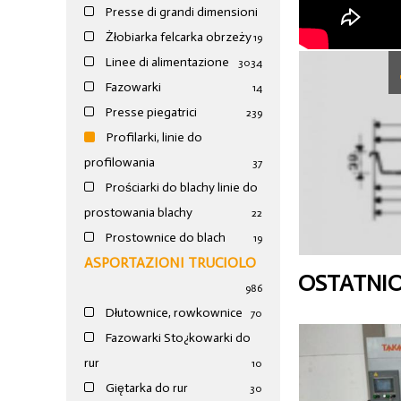
Presse di grandi dimensioni
Żłobiarka felcarka obrzeży
19
Linee di alimentazione
30
34
Fazowarki
14
Presse piegatrici
239
Profilarki, linie do
profilowania
37
Prościarki do blachy linie do
prostowania blachy
22
Prostownice do blach
19
ASPORTAZIONI TRUCIOLO
OSTATNI
986
Dłutownice, rowkownice
70
Fazowarki Sto¿kowarki do
rur
10
Giętarka do rur
30