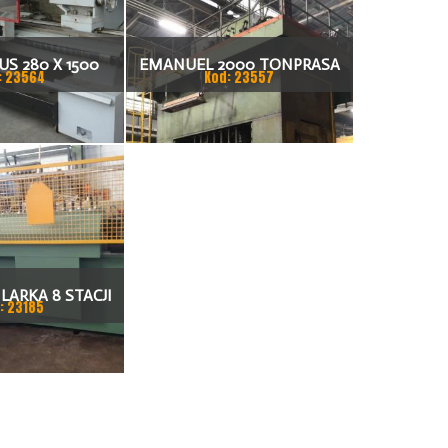
S 280 X 1500
EMANUEL 2000 TONPRASA
: 23564
Kod: 23557
KARKA
HYDRAULICZNA 3200 X 2000
LARKA 8 STACJI
: 23185