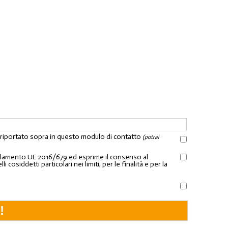
l riportato sopra in questo modulo di contatto
(potrai
Regolamento UE 2016/679 ed esprime il consenso al
osiddetti particolari nei limiti, per le finalità e per la