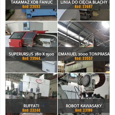
TAKAMAZ XD8 FANUC
LINIA DO CIĘCIA BLACHY
Kod: 23693
Kod: 23687
21ITA TOKARKA CNC
1.500 X 1,5 (2,5) MM
SUPERURSUS 280 X 1500
EMANUEL 2000 TONPRASA
Kod: 23564
Kod: 23557
TOKARKA
HYDRAULICZNA 3200 X
2000
RUFFATI
ROBOT KAWASAKY
Kod: 23240
Kod: 23186