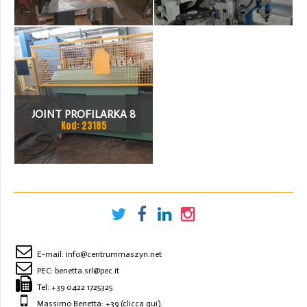
JOINT PROFILARKA 8
Kod: 23185
STACJI
E-mail:
info@centrummaszyn.net
PEC:
benetta.srl@pec.it
Tel:
+39 0422 1725325
Massimo Benetta: +39
(clicca qui)
.