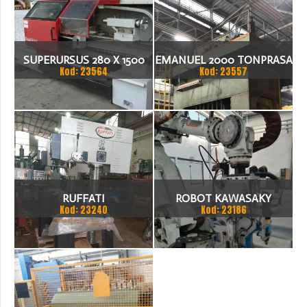
SUPERURSUS 280 X 1500
EMANUEL 2000 TONPRASA
Kod: 23564
Kod: 23557
TOKARKA
HYDRAULICZNA 3200 X
2000
RUFFATI
ROBOT KAWASAKY
Kod: 23240
Kod: 23186