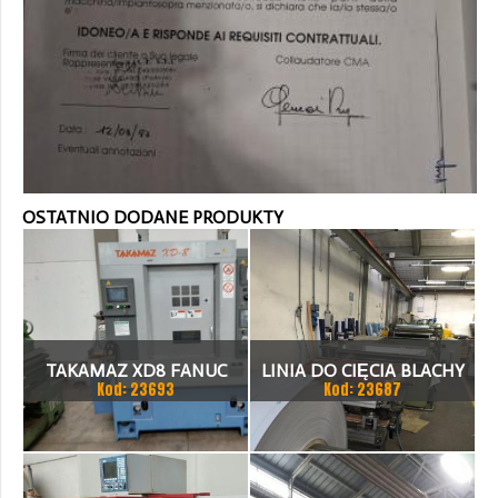
OSTATNIO DODANE PRODUKTY
TAKAMAZ XD8 FANUC
LINIA DO CIĘCIA BLACHY
Kod: 23693
Kod: 23687
21ITA TOKARKA CNC
1.500 X 1,5 (2,5) MM