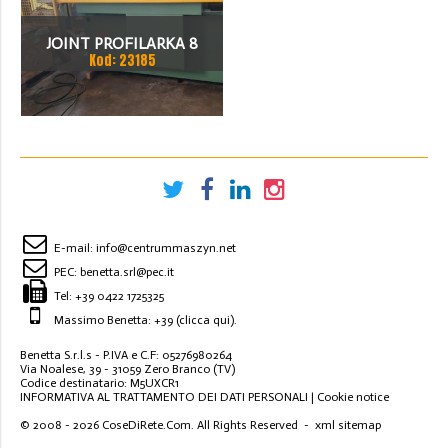
JOINT PROFILARKA 8
Kod: 23185
STACJI
E-mail:
info@centrummaszyn.net
PEC:
benetta.srl@pec.it
Tel:
+39 0422 1725325
Massimo Benetta: +39
(clicca qui)
.
Benetta S.r.l.s - P.IVA e C.F: 05276980264
Via Noalese, 39 - 31059 Zero Branco (TV)
Codice destinatario: M5UXCR1
INFORMATIVA AL TRATTAMENTO DEI DATI PERSONALI
|
Cookie notice
© 2008 - 2026
CoseDiRete.Com
. All Rights Reserved -
xml sitemap