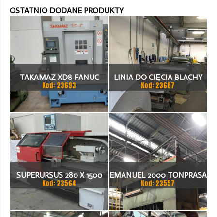
OSTATNIO DODANE PRODUKTY
TAKAMAZ XD8 FANUC
LINIA DO CIĘCIA BLACHY
Kod: 23693
Kod: 23687
21ITA TOKARKA CNC
1.500 X 1,5 (2,5) MM
SUPERURSUS 280 X 1500
EMANUEL 2000 TONPRASA
Kod: 23564
Kod: 23557
TOKARKA
HYDRAULICZNA 3200 X
2000