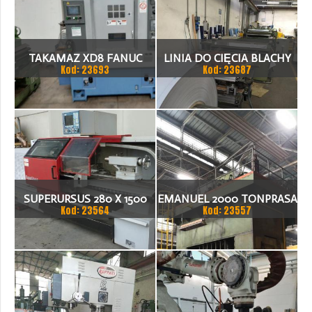
TAKAMAZ XD8 FANUC
LINIA DO CIĘCIA BLACHY
Kod: 23693
Kod: 23687
21ITA TOKARKA CNC
1.500 X 1,5 (2,5) MM
SUPERURSUS 280 X 1500
EMANUEL 2000 TONPRASA
Kod: 23564
Kod: 23557
TOKARKA
HYDRAULICZNA 3200 X
2000