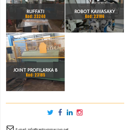
RUFFATI
ROBOT KAWASAKY
Kod: 23240
Kod: 23186
JOINT PROFILARKA 8
Kod: 23185
STACJI
E-mail:
info@centrummaszyn.net