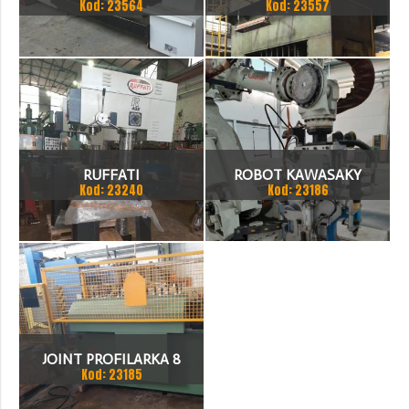
Kod: 23564
Kod: 23557
TOKARKA
HYDRAULICZNA 3200 X
2000
RUFFATI
ROBOT KAWASAKY
Kod: 23240
Kod: 23186
JOINT PROFILARKA 8
Kod: 23185
STACJI