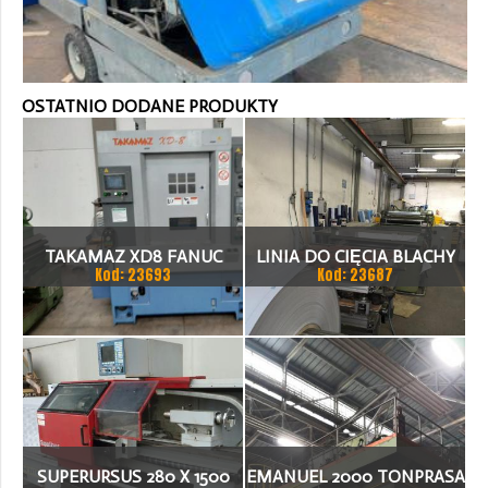
OSTATNIO DODANE PRODUKTY
TAKAMAZ XD8 FANUC
LINIA DO CIĘCIA BLACHY
Kod: 23693
Kod: 23687
21ITA TOKARKA CNC
1.500 X 1,5 (2,5) MM
SUPERURSUS 280 X 1500
EMANUEL 2000 TONPRASA