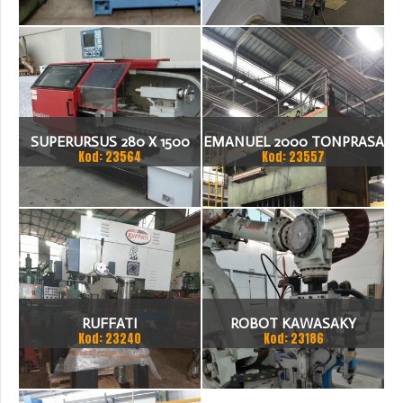
SUPERURSUS 280 X 1500
EMANUEL 2000 TONPRASA
Kod: 23564
Kod: 23557
TOKARKA
HYDRAULICZNA 3200 X
2000
RUFFATI
ROBOT KAWASAKY
Kod: 23240
Kod: 23186