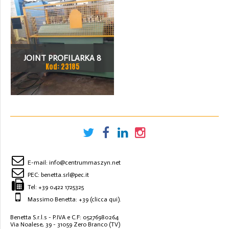
JOINT PROFILARKA 8
Kod: 23185
STACJI
E-mail:
info@centrummaszyn.net
PEC:
benetta.srl@pec.it
Tel:
+39 0422 1725325
Massimo Benetta: +39
(clicca qui)
.
Benetta S.r.l.s - P.IVA e C.F: 05276980264
Via Noalese, 39 - 31059 Zero Branco (TV)