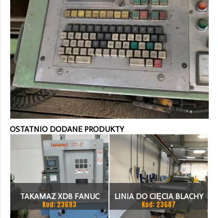
OSTATNIO DODANE PRODUKTY
TAKAMAZ XD8 FANUC
LINIA DO CIĘCIA BLACHY
Kod: 23693
Kod: 23687
21ITA TOKARKA CNC
1.500 X 1,5 (2,5) MM