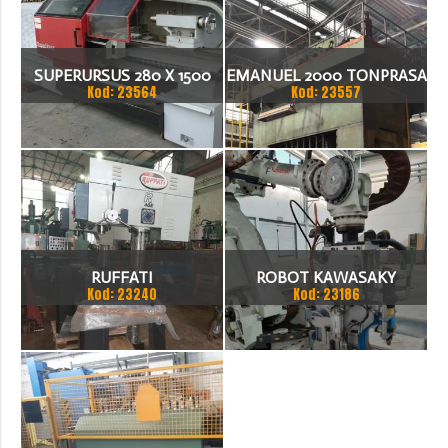
SUPERURSUS 280 X 1500
EMANUEL 2000 TONPRASA
Kod: 23564
Kod: 23557
TOKARKA
HYDRAULICZNA 3200 X
2000
RUFFATI
ROBOT KAWASAKY
Kod: 23240
Kod: 23186