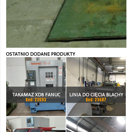
OSTATNIO DODANE PRODUKTY
TAKAMAZ XD8 FANUC
LINIA DO CIĘCIA BLACHY
Kod: 23693
Kod: 23687
21ITA TOKARKA CNC
1.500 X 1,5 (2,5) MM