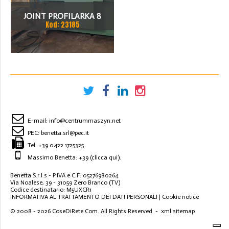
JOINT PROFILARKA 8
Kod: 23185
STACJI
E-mail:
info@centrummaszyn.net
PEC:
benetta.srl@pec.it
Tel:
+39 0422 1725325
Massimo Benetta: +39
(clicca qui)
.
Benetta S.r.l.s - P.IVA e C.F: 05276980264
Via Noalese, 39 - 31059 Zero Branco (TV)
Codice destinatario: M5UXCR1
INFORMATIVA AL TRATTAMENTO DEI DATI PERSONALI
|
Cookie notice
© 2008 - 2026
CoseDiRete.Com
. All Rights Reserved -
xml sitemap