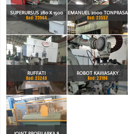
SUPERURSUS 280 X 1500
EMANUEL 2000 TONPRASA
Kod: 23564
Kod: 23557
TOKARKA
HYDRAULICZNA 3200 X
2000
RUFFATI
ROBOT KAWASAKY
Kod: 23240
Kod: 23186
JOINT PROFILARKA 8