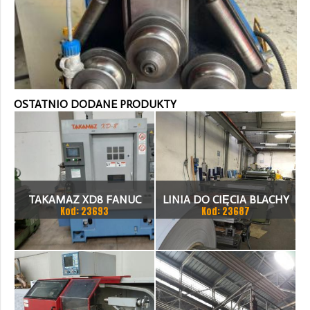
OSTATNIO DODANE PRODUKTY
TAKAMAZ XD8 FANUC
LINIA DO CIĘCIA BLACHY
Kod: 23693
Kod: 23687
21ITA TOKARKA CNC
1.500 X 1,5 (2,5) MM