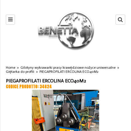
Home
»
Gilotyny wykrawarki prasy krawędziowe nożyce uniwersalne
»
Giętarka do profili
»
PIEGAPROFILATI ERCOLINA ECO40M2
PIEGAPROFILATI ERCOLINA ECO40M2
CODICE PRODOTTO: 34624