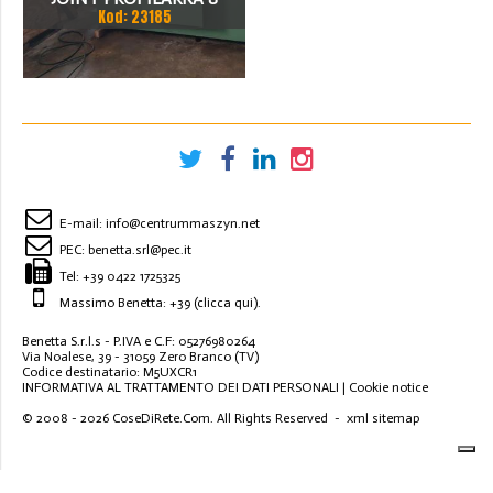
Kod: 23185
STACJI
E-mail:
info@centrummaszyn.net
PEC:
benetta.srl@pec.it
Tel:
+39 0422 1725325
Massimo Benetta: +39
(clicca qui)
.
Benetta S.r.l.s - P.IVA e C.F: 05276980264
Via Noalese, 39 - 31059 Zero Branco (TV)
Codice destinatario: M5UXCR1
INFORMATIVA AL TRATTAMENTO DEI DATI PERSONALI
|
Cookie notice
© 2008 - 2026
CoseDiRete.Com
. All Rights Reserved -
xml sitemap