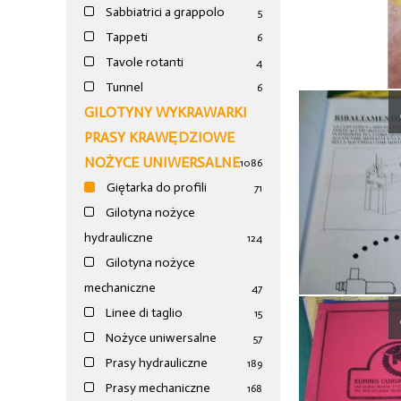
Sabbiatrici a grappolo
5
Tappeti
6
Tavole rotanti
4
Tunnel
6
GILOTYNY WYKRAWARKI
PRASY KRAWĘDZIOWE
NOŻYCE UNIWERSALNE
1086
Giętarka do profili
71
Gilotyna nożyce
hydrauliczne
124
Gilotyna nożyce
mechaniczne
47
Linee di taglio
15
Nożyce uniwersalne
57
Prasy hydrauliczne
189
Prasy mechaniczne
168