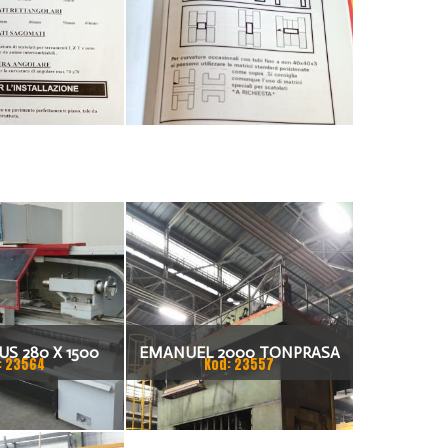
S 280 X 1500
EMANUEL 2000 TONPRASA
: 23564
Kod: 23557
KARKA
HYDRAULICZNA 3200 X 2000