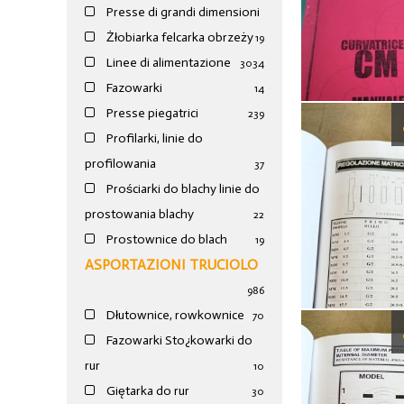
Presse di grandi dimensioni
Żłobiarka felcarka obrzeży
19
Linee di alimentazione
30
34
Fazowarki
14
Presse piegatrici
239
Profilarki, linie do
profilowania
37
Prościarki do blachy linie do
prostowania blachy
22
Prostownice do blach
19
ASPORTAZIONI TRUCIOLO
986
Dłutownice, rowkownice
70
Fazowarki Sto¿kowarki do
rur
10
Giętarka do rur
30