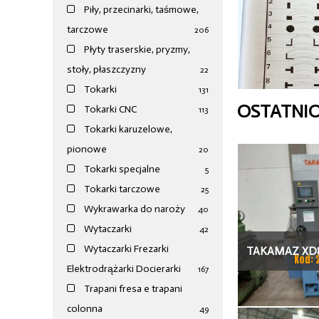
Piły, przecinarki, taśmowe,
tarczowe
206
Płyty traserskie, pryzmy,
stoły, płaszczyzny
22
Tokarki
131
OSTATNI
Tokarki CNC
113
Tokarki karuzelowe,
pionowe
20
Tokarki specjalne
5
Tokarki tarczowe
25
Wykrawarka do naroży
40
Wytaczarki
42
Wytaczarki Frezarki
TAKAMAZ XD8
Kod: 
Elektrodrążarki Docierarki
167
TOKAR
Trapani fresa e trapani
colonna
49