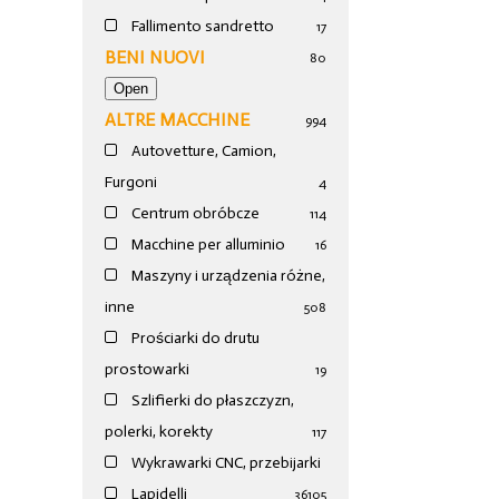
Fallimento sandretto
17
BENI NUOVI
80
ALTRE MACCHINE
994
Autovetture, Camion,
Furgoni
4
Centrum obróbcze
114
Macchine per alluminio
16
Maszyny i urządzenia różne,
inne
508
Prościarki do drutu
prostowarki
19
Szlifierki do płaszczyzn,
polerki, korekty
117
Wykrawarki CNC, przebijarki
Lapidelli
36
105