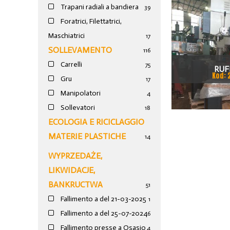
Trapani radiali a bandiera
39
Foratrici, Filettatrici,
Maschiatrici
17
SOLLEVAMENTO
116
Carrelli
75
RUF
Kod: 
Gru
17
Manipolatori
4
Sollevatori
18
ECOLOGIA E RICICLAGGIO
MATERIE PLASTICHE
14
WYPRZEDAŻE,
LIKWIDACJE,
BANKRUCTWA
51
Fallimento a del 21-03-2025
1
Fallimento a del 25-07-2024
6
Fallimento presse a Osasio
4