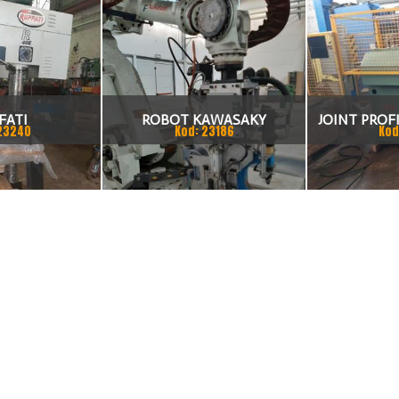
FATI
ROBOT KAWASAKY
JOINT PROFI
23240
Kod: 23186
Kod