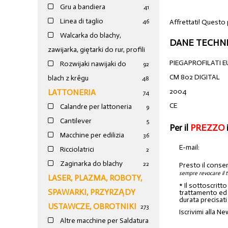
Gru a bandiera
41
Linea di taglio
Affrettati! Questo
46
Walcarka do blachy,
DANE TECHNI
zawijarka, giętarki do rur, profili
PIEGAPROFILATI 
Rozwijaki nawijaki do
92
CM 802 DIGITAL
blach z krêgu
48
2004
LATTONERIA
74
CE
Calandre per lattoneria
9
Cantilever
5
Per il
PREZZO
Macchine per edilizia
36
E-mail:
Ricciolatrici
2
Zaginarka do blachy
22
Presto il conse
sempre revocare il 
LASER, PLAZMA, ROBOTY,
* Il sottoscritt
SPAWARKI, PRZYRZĄDY
trattamento ed a
durata precisati
USTAWCZE, OBROTNIKI
273
Iscrivimi alla Ne
Altre macchine per Saldatura