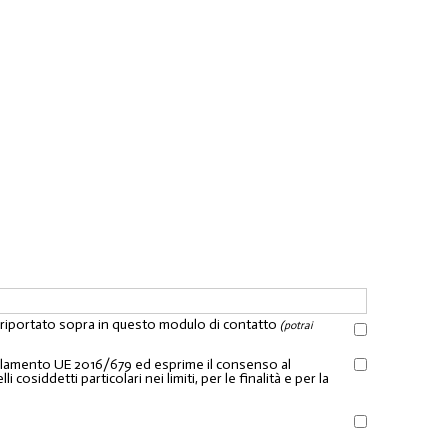
l riportato sopra in questo modulo di contatto
(potrai
Regolamento UE 2016/679 ed esprime il consenso al
osiddetti particolari nei limiti, per le finalità e per la