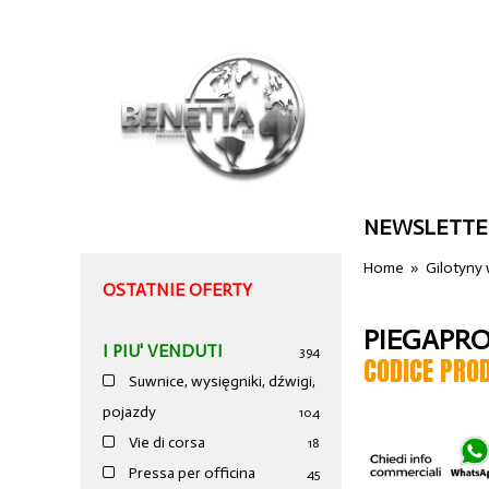
NEWSLETTE
Home
»
Gilotyny
OSTATNIE OFERTY
PIEGAPRO
I PIU' VENDUTI
394
CODICE PRO
Suwnice, wysięgniki, dźwigi,
pojazdy
104
Vie di corsa
18
Pressa per officina
45