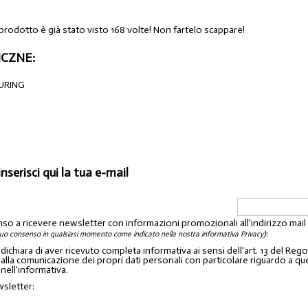
 prodotto è già stato visto 168 volte! Non fartelo scappare!
CZNE:
EURING
inserisci qui la tua e-mail
nso a ricevere newsletter con informazioni promozionali all'indirizzo mai
:
tuo consenso in qualsiasi momento come indicato nella nostra informativa Privacy)
o dichiara di aver ricevuto completa informativa ai sensi dell'art. 13 del 
lla comunicazione dei propri dati personali con particolare riguardo a quelli c
 nell'informativa.
wsletter: