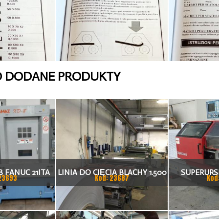
O DODANE PRODUKTY
 FANUC 21ITA
LINIA DO CIĘCIA BLACHY 1.500
SUPERURSU
23693
Kod: 23687
Kod
KA CNC
X 1,5 (2,5) MM
TO