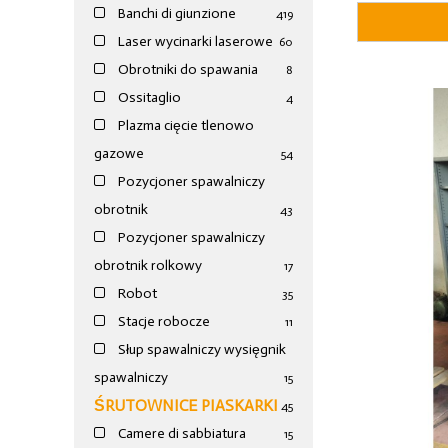
Banchi di giunzione
4
19
Laser wycinarki laserowe
60
Obrotniki do spawania
8
Ossitaglio
4
Plazma cięcie tlenowo
gazowe
54
Pozycjoner spawalniczy
obrotnik
43
Pozycjoner spawalniczy
obrotnik rolkowy
17
Robot
35
Stacje robocze
11
Słup spawalniczy wysięgnik
spawalniczy
15
ŚRUTOWNICE PIASKARKI
45
Camere di sabbiatura
15