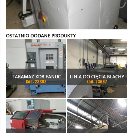
OSTATNIO DODANE PRODUKTY
TAKAMAZ XD8 FANUC
LINIA DO CIĘCIA BLACHY
Kod: 23693
Kod: 23687
21ITA TOKARKA CNC
1.500 X 1,5 (2,5) MM