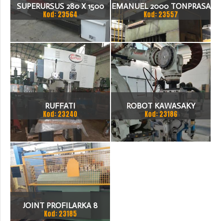
SUPERURSUS 280 X 1500
EMANUEL 2000 TONPRASA
Kod: 23564
Kod: 23557
TOKARKA
HYDRAULICZNA 3200 X
2000
RUFFATI
ROBOT KAWASAKY
Kod: 23240
Kod: 23186
JOINT PROFILARKA 8
Kod: 23185