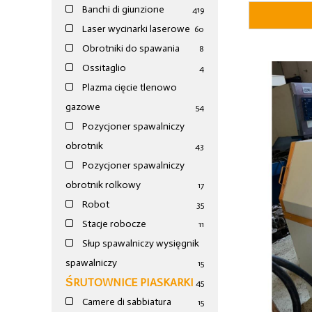
Banchi di giunzione
4
19
Laser wycinarki laserowe
60
Obrotniki do spawania
8
Ossitaglio
4
Plazma cięcie tlenowo
gazowe
54
Pozycjoner spawalniczy
obrotnik
43
Pozycjoner spawalniczy
obrotnik rolkowy
17
Robot
35
Stacje robocze
11
Słup spawalniczy wysięgnik
spawalniczy
15
ŚRUTOWNICE PIASKARKI
45
Camere di sabbiatura
15