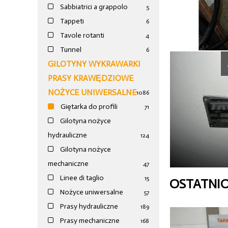
Sabbiatrici a grappolo
5
Tappeti
6
Tavole rotanti
4
Tunnel
6
GILOTYNY WYKRAWARKI
PRASY KRAWĘDZIOWE
NOŻYCE UNIWERSALNE
1086
Giętarka do profili
71
Gilotyna nożyce
hydrauliczne
124
Gilotyna nożyce
mechaniczne
47
Linee di taglio
15
OSTATNI
Nożyce uniwersalne
57
Prasy hydrauliczne
189
Prasy mechaniczne
168