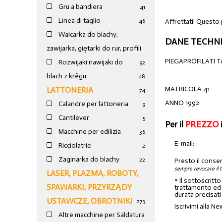
Gru a bandiera
41
Linea di taglio
Affrettati! Questo 
46
Walcarka do blachy,
DANE TECHNI
zawijarka, giętarki do rur, profili
PIEGAPROFILATI 
Rozwijaki nawijaki do
92
blach z krêgu
48
MATRICOLA 41
LATTONERIA
74
ANNO 1992
Calandre per lattoneria
9
Cantilever
5
Per il
PREZZO
Macchine per edilizia
36
E-mail:
Ricciolatrici
2
Zaginarka do blachy
22
Presto il conse
sempre revocare il 
LASER, PLAZMA, ROBOTY,
* Il sottoscritt
SPAWARKI, PRZYRZĄDY
trattamento ed a
durata precisati
USTAWCZE, OBROTNIKI
273
Iscrivimi alla Ne
Altre macchine per Saldatura