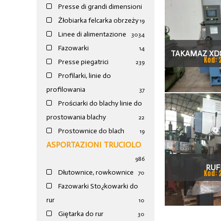
Presse di grandi dimensioni
Żłobiarka felcarka obrzeży
19
Linee di alimentazione
30
34
Fazowarki
14
TAKAMAZ XD8
Kod: 
Presse piegatrici
239
TOKAR
Profilarki, linie do
profilowania
37
Prościarki do blachy linie do
prostowania blachy
22
Prostownice do blach
19
ASPORTAZIONI TRUCIOLO
986
RUF
Dłutownice, rowkownice
Kod: 
70
Fazowarki Sto¿kowarki do
rur
10
Giętarka do rur
30