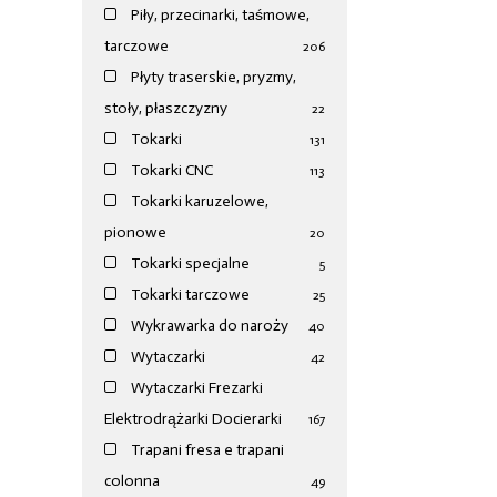
Piły, przecinarki, taśmowe,
tarczowe
206
Płyty traserskie, pryzmy,
stoły, płaszczyzny
22
Tokarki
131
Tokarki CNC
113
Tokarki karuzelowe,
pionowe
20
Tokarki specjalne
5
Tokarki tarczowe
25
Wykrawarka do naroży
40
Wytaczarki
42
Wytaczarki Frezarki
Elektrodrążarki Docierarki
167
Trapani fresa e trapani
colonna
49