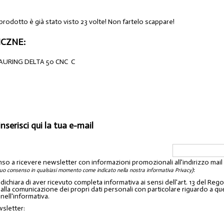
prodotto è già stato visto 23 volte! Non fartelo scappare!
CZNE:
TAURING DELTA 50 CNC C
inserisci qui la tua e-mail
nso a ricevere newsletter con informazioni promozionali all'indirizzo mai
:
tuo consenso in qualsiasi momento come indicato nella nostra informativa Privacy)
o dichiara di aver ricevuto completa informativa ai sensi dell'art. 13 del 
lla comunicazione dei propri dati personali con particolare riguardo a quelli c
 nell'informativa.
wsletter: