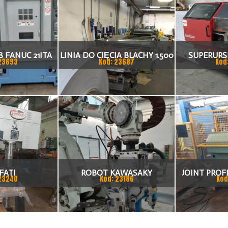
 FANUC 21ITA
LINIA DO CIĘCIA BLACHY 1.500
SUPERURSU
23693
Kod: 23687
Kod
KA CNC
X 1,5 (2,5) MM
TO
FATI
ROBOT KAWASAKY
JOINT PROFI
23240
Kod: 23186
Kod