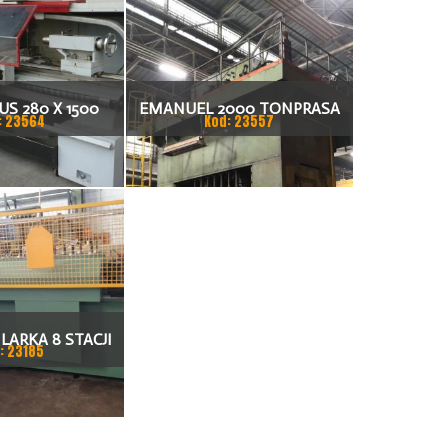
S 280 X 1500
EMANUEL 2000 TONPRASA
: 23564
Kod: 23557
KARKA
HYDRAULICZNA 3200 X 2000
LARKA 8 STACJI
: 23185