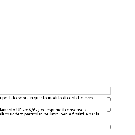
l riportato sopra in questo modulo di contatto
(potrai
Regolamento UE 2016/679 ed esprime il consenso al
osiddetti particolari nei limiti, per le finalità e per la