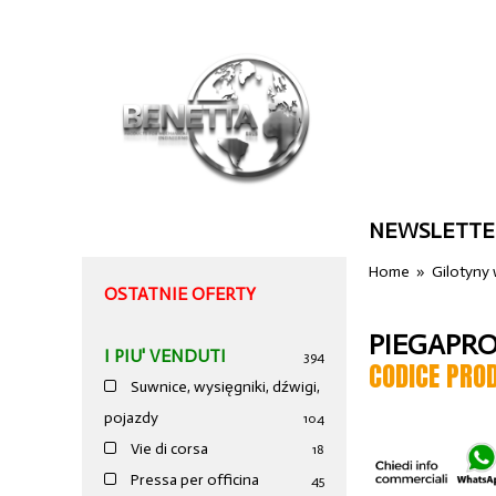
NEWSLETTE
Home
»
Gilotyny
OSTATNIE OFERTY
PIEGAPRO
I PIU' VENDUTI
394
CODICE PRO
Suwnice, wysięgniki, dźwigi,
pojazdy
104
Vie di corsa
18
Pressa per officina
45