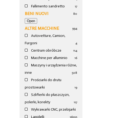
Fallimento sandretto
17
BENI NUOVI
80
ALTRE MACCHINE
994
Autovetture, Camion,
Furgoni
4
Centrum obróbcze
114
Macchine per alluminio
16
Maszyny i urządzenia różne,
inne
508
Prościarki do drutu
prostowarki
19
Szlifierki do płaszczyzn,
polerki, korekty
117
Wykrawarki CNC, przebijarki
Lapidelli
36
105