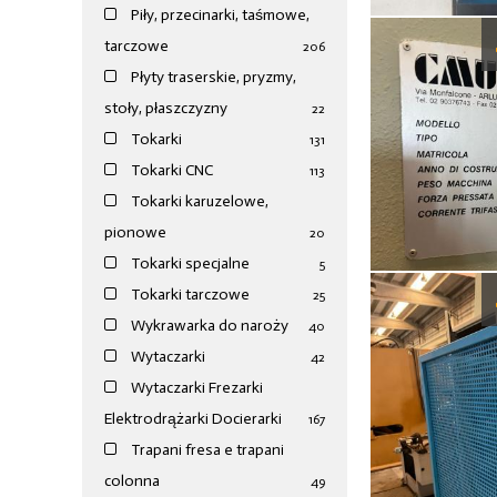
Piły, przecinarki, taśmowe,
tarczowe
206
Płyty traserskie, pryzmy,
stoły, płaszczyzny
22
Tokarki
131
Tokarki CNC
113
Tokarki karuzelowe,
pionowe
20
Tokarki specjalne
5
Tokarki tarczowe
25
Wykrawarka do naroży
40
Wytaczarki
42
Wytaczarki Frezarki
Elektrodrążarki Docierarki
167
Trapani fresa e trapani
colonna
49