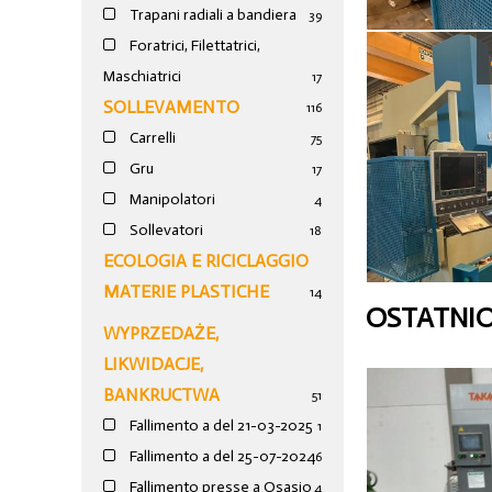
Trapani radiali a bandiera
39
Foratrici, Filettatrici,
Maschiatrici
17
SOLLEVAMENTO
116
Carrelli
75
Gru
17
Manipolatori
4
Sollevatori
18
ECOLOGIA E RICICLAGGIO
MATERIE PLASTICHE
14
OSTATNI
WYPRZEDAŻE,
LIKWIDACJE,
BANKRUCTWA
51
Fallimento a del 21-03-2025
1
Fallimento a del 25-07-2024
6
Fallimento presse a Osasio
4