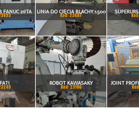
 FANUC 21ITA
LINIA DO CIĘCIA BLACHY 1.500
SUPERURSU
23693
Kod: 23687
Kod
KA CNC
X 1,5 (2,5) MM
TO
FATI
ROBOT KAWASAKY
JOINT PROFI
23240
Kod: 23186
Kod