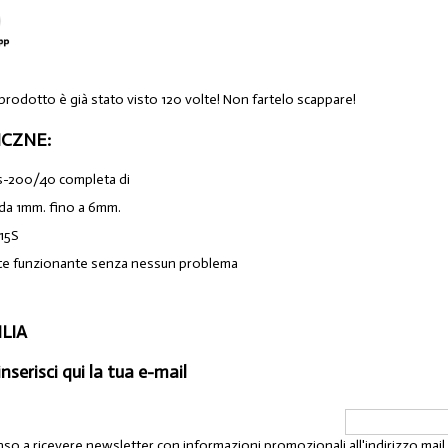
 prodotto è già stato visto 120 volte! Non fartelo scappare!
CZNE:
s-200/40 completa di
 da 1mm. fino a 6mm.
15S
te funzionante senza nessun problema
ILIA
inserisci qui la tua e-mail
nso a ricevere newsletter con informazioni promozionali all'indirizzo mai