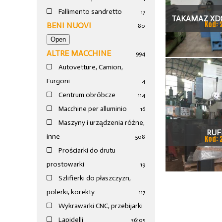
Fallimento sandretto
17
TAKAMAZ XD8
Kod: 
BENI NUOVI
80
TOKAR
ALTRE MACCHINE
994
Autovetture, Camion,
Furgoni
4
Centrum obróbcze
114
Macchine per alluminio
16
Maszyny i urządzenia różne,
RUF
inne
508
Kod: 
Prościarki do drutu
prostowarki
19
Szlifierki do płaszczyzn,
polerki, korekty
117
Wykrawarki CNC, przebijarki
Lapidelli
36
105