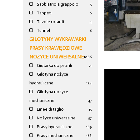
Sabbiatrici a grappolo
5
Tappeti
6
Tavole rotanti
4
Tunnel
6
GILOTYNY WYKRAWARKI
PRASY KRAWĘDZIOWE
NOŻYCE UNIWERSALNE
1086
Giętarka do profili
71
Gilotyna nożyce
hydrauliczne
124
Gilotyna nożyce
mechaniczne
47
Linee di taglio
15
Nożyce uniwersalne
57
Prasy hydrauliczne
189
Prasy mechaniczne
168