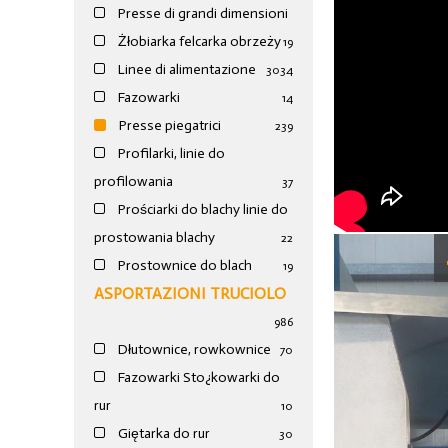
Presse di grandi dimensioni
Żłobiarka felcarka obrzeży
19
Linee di alimentazione
30
34
Fazowarki
14
Presse piegatrici
239
Profilarki, linie do
profilowania
37
Prościarki do blachy linie do
prostowania blachy
22
Prostownice do blach
19
ASPORTAZIONI TRUCIOLO
986
Dłutownice, rowkownice
70
Fazowarki Sto¿kowarki do
rur
10
Giętarka do rur
30