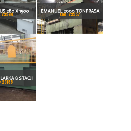
S 280 X 1500
EMANUEL 2000 TONPRASA
: 23564
Kod: 23557
KARKA
HYDRAULICZNA 3200 X 2000
LARKA 8 STACJI
: 23185