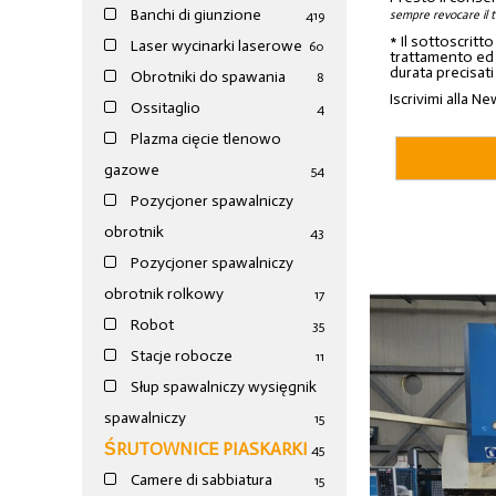
Banchi di giunzione
sempre revocare il 
4
19
* Il sottoscritt
Laser wycinarki laserowe
60
trattamento ed a
durata precisati
Obrotniki do spawania
8
Iscrivimi alla Ne
Ossitaglio
4
Plazma cięcie tlenowo
gazowe
54
Pozycjoner spawalniczy
obrotnik
43
Pozycjoner spawalniczy
obrotnik rolkowy
17
Robot
35
Stacje robocze
11
Słup spawalniczy wysięgnik
spawalniczy
15
ŚRUTOWNICE PIASKARKI
45
Camere di sabbiatura
15