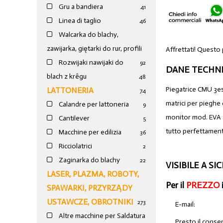
Gru a bandiera
41
Linea di taglio
46
Walcarka do blachy,
zawijarka, giętarki do rur, profili
Affrettati! Questo
Rozwijaki nawijaki do
92
DANE TECHNI
blach z krêgu
48
Piegatrice CMU 3e
LATTONERIA
74
matrici per pieghe
Calandre per lattoneria
9
monitor mod. EVA 
Cantilever
5
tutto perfettamen
Macchine per edilizia
36
Ricciolatrici
2
Zaginarka do blachy
22
VISIBILE A SIC
LASER, PLAZMA, ROBOTY,
Per il
PREZZO
SPAWARKI, PRZYRZĄDY
USTAWCZE, OBROTNIKI
273
E-mail:
Altre macchine per Saldatura
Presto il conse