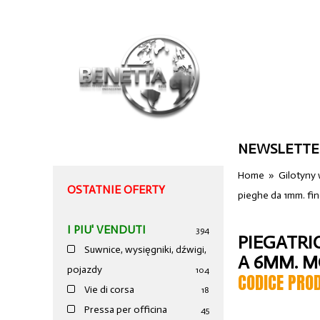
NEWSLETTE
Home
»
Gilotyny
OSTATNIE OFERTY
pieghe da 1mm. fi
I PIU' VENDUTI
394
PIEGATRI
Suwnice, wysięgniki, dźwigi,
A 6MM. M
pojazdy
104
CODICE PRO
Vie di corsa
18
Pressa per officina
45