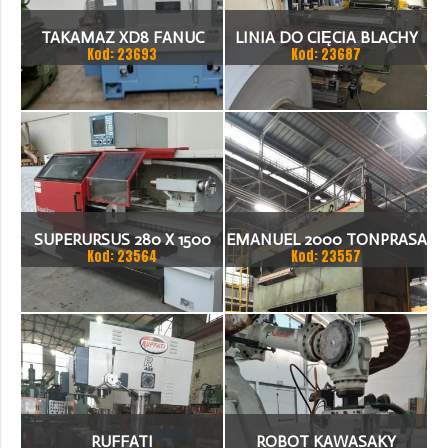
TAKAMAZ XD8 FANUC
LINIA DO CIĘCIA BLACHY
Kod: 23693
Kod: 23687
21ITA TOKARKA CNC
1.500 X 1,5 (2,5) MM
SUPERURSUS 280 X 1500
EMANUEL 2000 TONPRASA
Kod: 23564
Kod: 23557
TOKARKA
HYDRAULICZNA 3200 X
2000
RUFFATI
ROBOT KAWASAKY