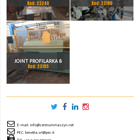
Kod: 23240
Kod: 23186
JOINT PROFILARKA 8
Kod: 23185
STACJI
E-mail:
info@centrummaszyn.net
PEC:
benetta.srl@pec.it
Tel:
+39 0422 1725325