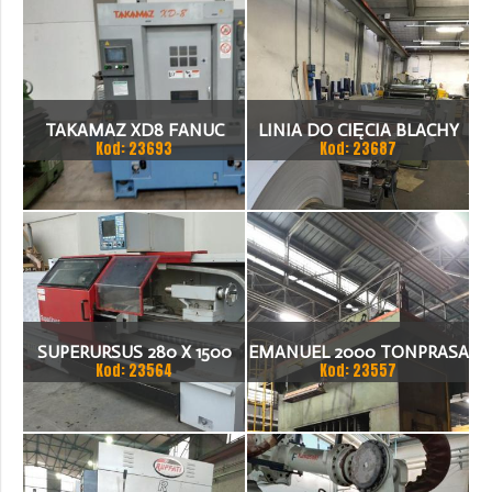
TAKAMAZ XD8 FANUC
LINIA DO CIĘCIA BLACHY
Kod: 23693
Kod: 23687
21ITA TOKARKA CNC
1.500 X 1,5 (2,5) MM
SUPERURSUS 280 X 1500
EMANUEL 2000 TONPRASA
Kod: 23564
Kod: 23557
TOKARKA
HYDRAULICZNA 3200 X
2000