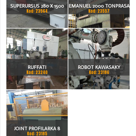
SUPERURSUS 280 X 1500
EMANUEL 2000 TONPRASA
Kod: 23564
Kod: 23557
TOKARKA
HYDRAULICZNA 3200 X
2000
RUFFATI
ROBOT KAWASAKY
Kod: 23240
Kod: 23186
JOINT PROFILARKA 8
Kod: 23185