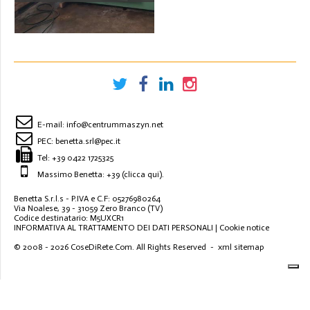
STACJI
E-mail:
info@centrummaszyn.net
PEC:
benetta.srl@pec.it
Tel:
+39 0422 1725325
Massimo Benetta: +39
(clicca qui)
.
Benetta S.r.l.s - P.IVA e C.F: 05276980264
Via Noalese, 39 - 31059 Zero Branco (TV)
Codice destinatario: M5UXCR1
INFORMATIVA AL TRATTAMENTO DEI DATI PERSONALI
|
Cookie notice
© 2008 - 2026
CoseDiRete.Com
. All Rights Reserved -
xml sitemap