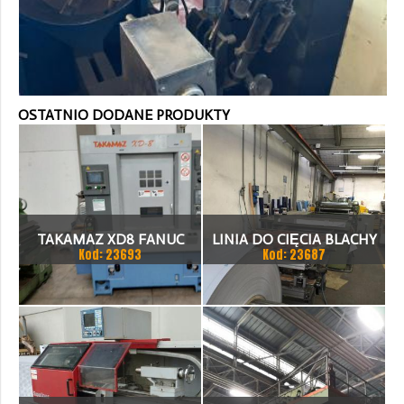
OSTATNIO DODANE PRODUKTY
TAKAMAZ XD8 FANUC
LINIA DO CIĘCIA BLACHY
Kod: 23693
Kod: 23687
21ITA TOKARKA CNC
1.500 X 1,5 (2,5) MM