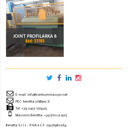
JOINT PROFILARKA 8
Kod: 23185
STACJI
E-mail:
info@centrummaszyn.net
PEC:
benetta.srl@pec.it
Tel:
+39 0422 1725325
Massimo Benetta: +39
(clicca qui)
.
Benetta S.r.l.s - P.IVA e C.F: 05276980264