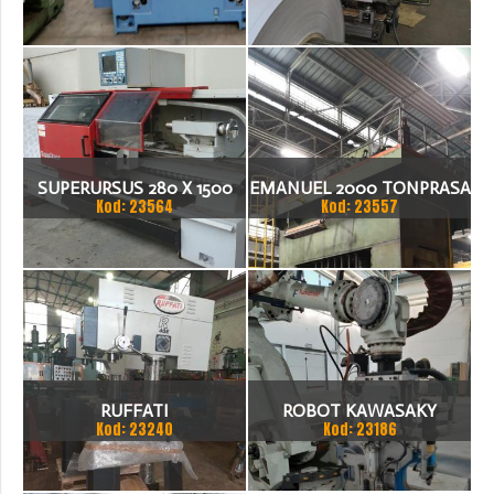
21ITA TOKARKA CNC
1.500 X 1,5 (2,5) MM
SUPERURSUS 280 X 1500
EMANUEL 2000 TONPRASA
Kod: 23564
Kod: 23557
TOKARKA
HYDRAULICZNA 3200 X
2000
RUFFATI
ROBOT KAWASAKY
Kod: 23240
Kod: 23186