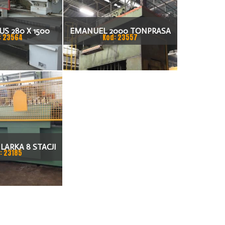
S 280 X 1500
EMANUEL 2000 TONPRASA
: 23564
Kod: 23557
KARKA
HYDRAULICZNA 3200 X 2000
LARKA 8 STACJI
: 23185