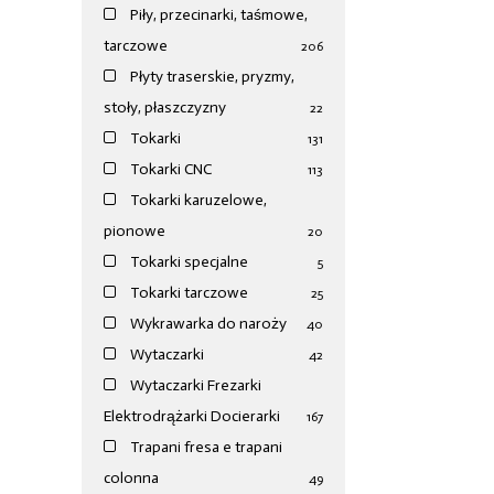
Piły, przecinarki, taśmowe,
tarczowe
206
Płyty traserskie, pryzmy,
stoły, płaszczyzny
22
Tokarki
131
Tokarki CNC
113
Tokarki karuzelowe,
pionowe
20
Tokarki specjalne
5
Tokarki tarczowe
25
Wykrawarka do naroży
40
Wytaczarki
42
Wytaczarki Frezarki
Elektrodrążarki Docierarki
167
Trapani fresa e trapani
colonna
49