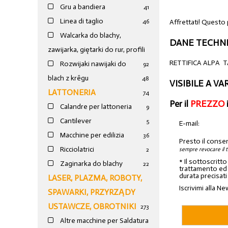
Gru a bandiera
41
Linea di taglio
Affrettati! Questo
46
Walcarka do blachy,
DANE TECHNI
zawijarka, giętarki do rur, profili
RETTIFICA ALPA 
Rozwijaki nawijaki do
92
blach z krêgu
48
VISIBILE A V
LATTONERIA
74
Per il
PREZZO
Calandre per lattoneria
9
Cantilever
5
E-mail:
Macchine per edilizia
36
Presto il conse
Ricciolatrici
sempre revocare il 
2
* Il sottoscritt
Zaginarka do blachy
22
trattamento ed a
durata precisati
LASER, PLAZMA, ROBOTY,
Iscrivimi alla Ne
SPAWARKI, PRZYRZĄDY
USTAWCZE, OBROTNIKI
273
Altre macchine per Saldatura