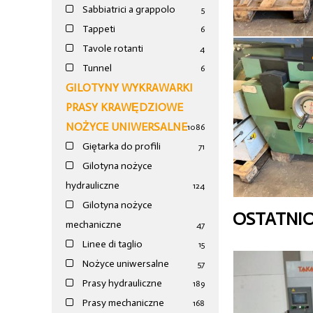
Sabbiatrici a grappolo
5
Tappeti
6
Tavole rotanti
4
Tunnel
6
GILOTYNY WYKRAWARKI
PRASY KRAWĘDZIOWE
NOŻYCE UNIWERSALNE
1086
Giętarka do profili
71
Gilotyna nożyce
hydrauliczne
124
Gilotyna nożyce
OSTATNI
mechaniczne
47
Linee di taglio
15
Nożyce uniwersalne
57
Prasy hydrauliczne
189
Prasy mechaniczne
168