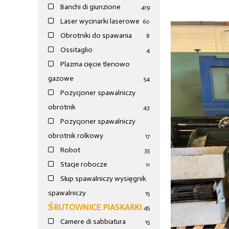
Banchi di giunzione
4
19
Laser wycinarki laserowe
60
Obrotniki do spawania
8
Ossitaglio
4
Plazma cięcie tlenowo
gazowe
54
Pozycjoner spawalniczy
obrotnik
43
Pozycjoner spawalniczy
obrotnik rolkowy
17
Robot
35
Stacje robocze
11
Słup spawalniczy wysięgnik
spawalniczy
15
ŚRUTOWNICE PIASKARKI
45
Camere di sabbiatura
15