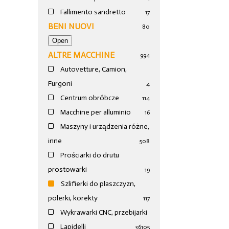
Fallimento sandretto
17
BENI NUOVI
80
ALTRE MACCHINE
994
Autovetture, Camion,
Furgoni
4
Centrum obróbcze
114
Macchine per alluminio
16
Maszyny i urządzenia różne,
inne
508
Prościarki do drutu
prostowarki
19
Szlifierki do płaszczyzn,
polerki, korekty
117
Wykrawarki CNC, przebijarki
Lapidelli
36
105