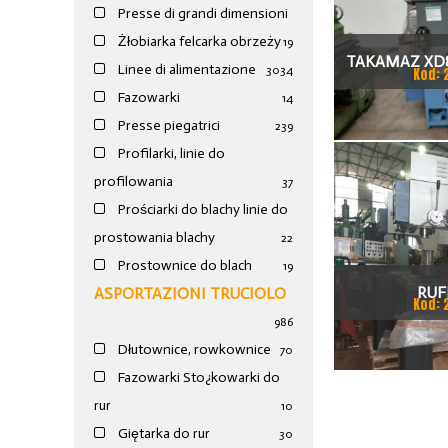
Presse di grandi dimensioni
Żłobiarka felcarka obrzeży
19
TAKAMAZ XD8
Linee di alimentazione
30
34
Kod: 
TOKAR
Fazowarki
14
Presse piegatrici
239
Profilarki, linie do
profilowania
37
Prościarki do blachy linie do
prostowania blachy
22
Prostownice do blach
19
RUF
ASPORTAZIONI TRUCIOLO
Kod: 
986
Dłutownice, rowkownice
70
Fazowarki Sto¿kowarki do
rur
10
Giętarka do rur
30