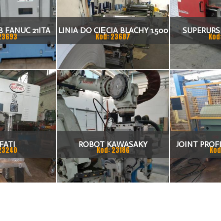
 FANUC 21ITA
LINIA DO CIĘCIA BLACHY 1.500
SUPERURSU
23693
Kod: 23687
Kod
KA CNC
X 1,5 (2,5) MM
TO
FATI
ROBOT KAWASAKY
JOINT PROFI
23240
Kod: 23186
Kod