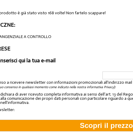
 prodotto è già stato visto 168 volte! Non fartelo scappare!
CZNE:
TANGENZIALE A CONTROLLO
ARESE
inserisci qui la tua e-mail
nso a ricevere newsletter con informazioni promozionali all'indirizzo mai
:
tuo consenso in qualsiasi momento come indicato nella nostra informativa Privacy)
o dichiara di aver ricevuto completa informativa ai sensi dell'art. 13 del 
lla comunicazione dei propri dati personali con particolare riguardo a quelli c
 nell'informativa.
wsletter: