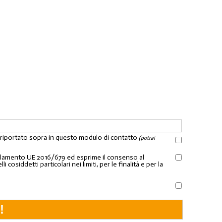
l riportato sopra in questo modulo di contatto
(potrai
Regolamento UE 2016/679 ed esprime il consenso al
osiddetti particolari nei limiti, per le finalità e per la