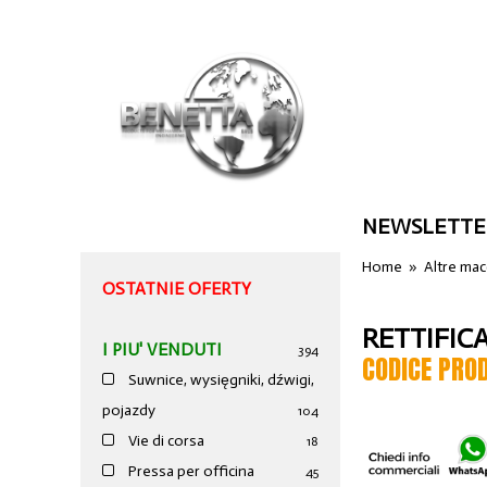
NEWSLETTE
Home
»
Altre ma
OSTATNIE OFERTY
RETTIFIC
I PIU' VENDUTI
394
CODICE PRO
Suwnice, wysięgniki, dźwigi,
pojazdy
104
Vie di corsa
18
Pressa per officina
45