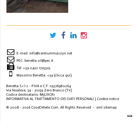
STACJI
E-mail:
info@centrummaszyn.net
PEC:
benetta.srl@pec.it
Tel:
+39 0422 1725325
Massimo Benetta: +39
(clicca qui)
.
Benetta S.r.l.s - P.IVA e C.F: 05276980264
Via Noalese, 39 - 31059 Zero Branco (TV)
Codice destinatario: M5UXCR1
INFORMATIVA AL TRATTAMENTO DEI DATI PERSONALI
|
Cookie notice
© 2008 - 2026
CoseDiRete.Com
. All Rights Reserved -
xml sitemap