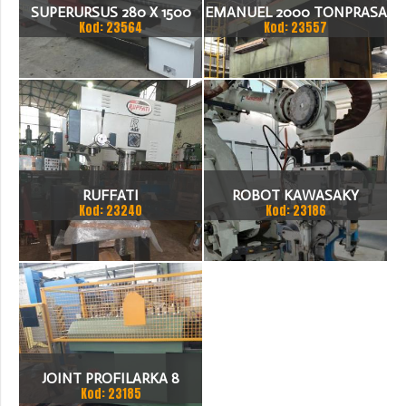
SUPERURSUS 280 X 1500
EMANUEL 2000 TONPRASA
Kod: 23564
Kod: 23557
TOKARKA
HYDRAULICZNA 3200 X
2000
RUFFATI
ROBOT KAWASAKY
Kod: 23240
Kod: 23186
JOINT PROFILARKA 8
Kod: 23185