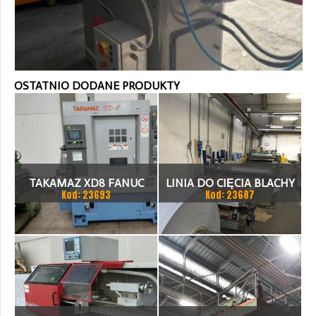
OSTATNIO DODANE PRODUKTY
TAKAMAZ XD8 FANUC
LINIA DO CIĘCIA BLACHY
Kod: 23693
Kod: 23687
21ITA TOKARKA CNC
1.500 X 1,5 (2,5) MM