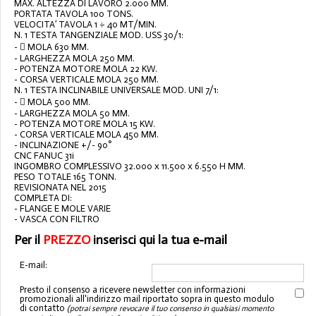
MAX. ALTEZZA DI LAVORO 2.000 MM.
PORTATA TAVOLA 100 TONS.
VELOCITA’ TAVOLA 1 ÷ 40 MT/MIN.
N. 1 TESTA TANGENZIALE MOD. USS 30/1:
-  MOLA 630 MM.
- LARGHEZZA MOLA 250 MM.
- POTENZA MOTORE MOLA 22 KW.
- CORSA VERTICALE MOLA 250 MM.
N. 1 TESTA INCLINABILE UNIVERSALE MOD. UNI 7/1:
-  MOLA 500 MM.
- LARGHEZZA MOLA 50 MM.
- POTENZA MOTORE MOLA 15 KW.
- CORSA VERTICALE MOLA 450 MM.
- INCLINAZIONE +/- 90°
CNC FANUC 31i
INGOMBRO COMPLESSIVO 32.000 x 11.500 x 6.550 H MM.
PESO TOTALE 165 TONN.
REVISIONATA NEL 2015
COMPLETA DI:
- FLANGE E MOLE VARIE
- VASCA CON FILTRO
Per il
PREZZO
inserisci qui la tua e-mail
E-mail:
Presto il consenso a ricevere newsletter con informazioni
promozionali all'indirizzo mail riportato sopra in questo modulo
di contatto
(potrai sempre revocare il tuo consenso in qualsiasi momento