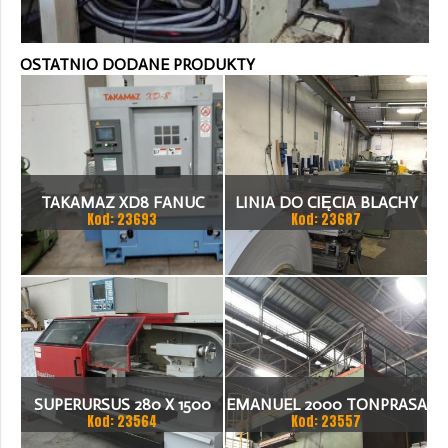
OSTATNIO DODANE PRODUKTY
TAKAMAZ XD8 FANUC
LINIA DO CIĘCIA BLACHY
Kod: 23693
Kod: 23687
21ITA TOKARKA CNC
1.500 X 1,5 (2,5) MM
SUPERURSUS 280 X 1500
EMANUEL 2000 TONPRASA
Kod: 23564
Kod: 23557
TOKARKA
HYDRAULICZNA 3200 X