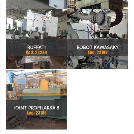
2000
RUFFATI
ROBOT KAWASAKY
Kod: 23240
Kod: 23186
JOINT PROFILARKA 8
Kod: 23185
STACJI