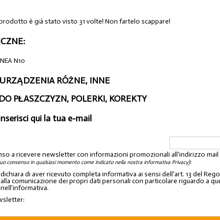
prodotto è già stato visto 31 volte! Non fartelo scappare!
CZNE:
INEA N10
 URZĄDZENIA RÓŻNE, INNE
 DO PŁASZCZYZN, POLERKI, KOREKTY
inserisci qui la tua e-mail
nso a ricevere newsletter con informazioni promozionali all'indirizzo mai
:
tuo consenso in qualsiasi momento come indicato nella nostra informativa Privacy)
o dichiara di aver ricevuto completa informativa ai sensi dell'art. 13 del 
lla comunicazione dei propri dati personali con particolare riguardo a quelli c
 nell'informativa.
wsletter: