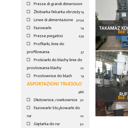
Presse di grandi dimensioni
Żłobiarka felcarka obrzeży
19
Linee di alimentazione
30
34
TAKAMAZ XD8
Fazowarki
14
Kod: 
Presse piegatrici
239
TOKAR
Profilarki, linie do
profilowania
37
Prościarki do blachy linie do
prostowania blachy
22
Prostownice do blach
19
ASPORTAZIONI TRUCIOLO
986
RUF
Kod: 
Dłutownice, rowkownice
70
Fazowarki Sto¿kowarki do
rur
10
Giętarka do rur
30