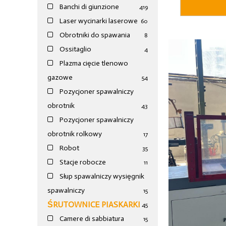
Banchi di giunzione
4
19
Laser wycinarki laserowe
60
Obrotniki do spawania
8
Ossitaglio
4
Plazma cięcie tlenowo
gazowe
54
Pozycjoner spawalniczy
obrotnik
43
Pozycjoner spawalniczy
obrotnik rolkowy
17
Robot
35
Stacje robocze
11
Słup spawalniczy wysięgnik
spawalniczy
15
ŚRUTOWNICE PIASKARKI
45
Camere di sabbiatura
15