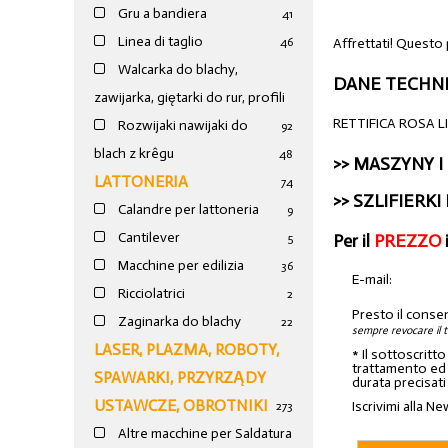
Gru a bandiera
41
Linea di taglio
Affrettati! Questo 
46
Walcarka do blachy,
DANE TECHNI
zawijarka, giętarki do rur, profili
RETTIFICA ROSA L
Rozwijaki nawijaki do
92
blach z krêgu
48
>>
MASZYNY I
LATTONERIA
74
>>
SZLIFIERKI
Calandre per lattoneria
9
Cantilever
Per il
PREZZO
5
Macchine per edilizia
36
E-mail:
Ricciolatrici
2
Presto il conse
Zaginarka do blachy
22
sempre revocare il 
LASER, PLAZMA, ROBOTY,
* Il sottoscritt
trattamento ed a
SPAWARKI, PRZYRZĄDY
durata precisati
USTAWCZE, OBROTNIKI
Iscrivimi alla Ne
273
Altre macchine per Saldatura