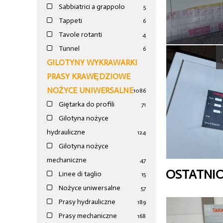
Sabbiatrici a grappolo
5
Tappeti
6
Tavole rotanti
4
Tunnel
6
GILOTYNY WYKRAWARKI
PRASY KRAWĘDZIOWE
NOŻYCE UNIWERSALNE
1086
Giętarka do profili
71
Gilotyna nożyce
hydrauliczne
124
Gilotyna nożyce
mechaniczne
47
OSTATNI
Linee di taglio
15
Nożyce uniwersalne
57
Prasy hydrauliczne
189
Prasy mechaniczne
168